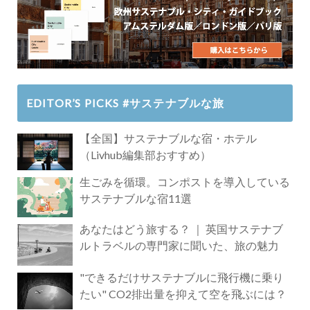
EDITOR’S PICKS #サステナブルな旅
【全国】サステナブルな宿・ホテル
（Livhub編集部おすすめ）
生ごみを循環。コンポストを導入している
サステナブルな宿11選
あなたはどう旅する？ ｜ 英国サステナブ
ルトラベルの専門家に聞いた、旅の魅力
"できるだけサステナブルに飛行機に乗り
たい" CO2排出量を抑えて空を飛ぶには？