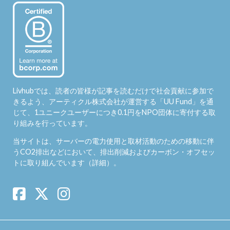
Livhubでは、読者の皆様が記事を読むだけで社会貢献に参加で
きるよう、アーティクル株式会社が運営する「
UU Fund
」を通
じて、1ユニークユーザーにつき0.1円をNPO団体に寄付する取
り組みを行っています。
当サイトは、サーバーの電力使用と取材活動のための移動に伴
うCO2排出などにおいて、排出削減およびカーボン・オフセッ
トに取り組んでいます（
詳細
）。