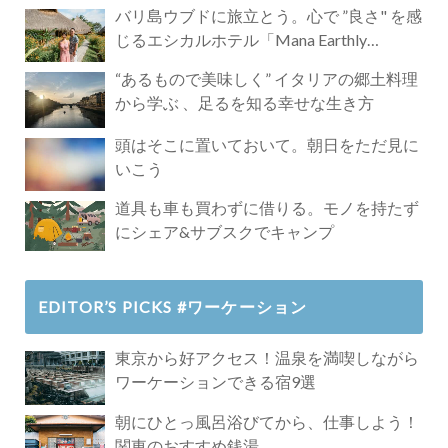
バリ島ウブドに旅立とう。心で ”良さ" を感
じるエシカルホテル「Mana Earthly
Paradise」
“あるもので美味しく” イタリアの郷土料理
から学ぶ 、足るを知る幸せな生き方
頭はそこに置いておいて。朝日をただ見に
いこう
道具も車も買わずに借りる。モノを持たず
にシェア&サブスクでキャンプ
EDITOR’S PICKS #ワーケーション
東京から好アクセス！温泉を満喫しながら
ワーケーションできる宿9選
朝にひとっ風呂浴びてから、仕事しよう！
関東のおすすめ銭湯