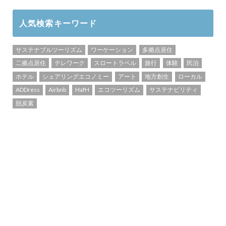
人気検索キーワード
サステナブルツーリズム
ワーケーション
多拠点居住
二拠点居住
テレワーク
スロートラベル
旅行
体験
民泊
ホテル
シェアリングエコノミー
アート
地方創生
ローカル
ADDress
Airbnb
HafH
エコツーリズム
サステナビリティ
脱炭素