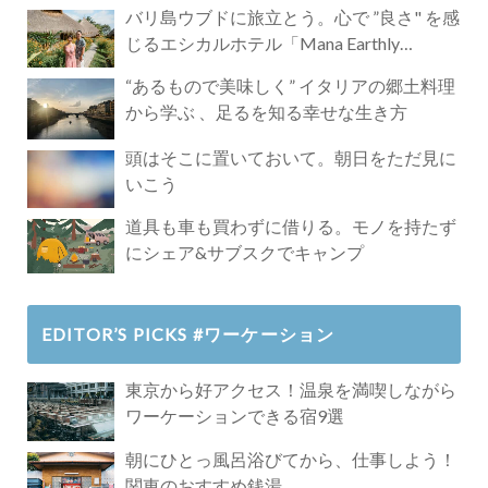
バリ島ウブドに旅立とう。心で ”良さ" を感
じるエシカルホテル「Mana Earthly
Paradise」
“あるもので美味しく” イタリアの郷土料理
から学ぶ 、足るを知る幸せな生き方
頭はそこに置いておいて。朝日をただ見に
いこう
道具も車も買わずに借りる。モノを持たず
にシェア&サブスクでキャンプ
EDITOR’S PICKS #ワーケーション
東京から好アクセス！温泉を満喫しながら
ワーケーションできる宿9選
朝にひとっ風呂浴びてから、仕事しよう！
関東のおすすめ銭湯