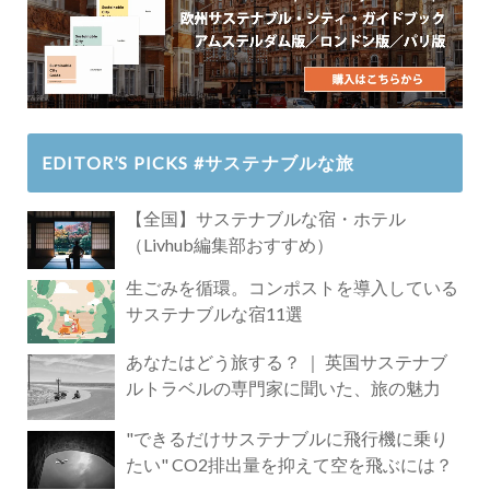
EDITOR’S PICKS #サステナブルな旅
【全国】サステナブルな宿・ホテル
（Livhub編集部おすすめ）
生ごみを循環。コンポストを導入している
サステナブルな宿11選
あなたはどう旅する？ ｜ 英国サステナブ
ルトラベルの専門家に聞いた、旅の魅力
"できるだけサステナブルに飛行機に乗り
たい" CO2排出量を抑えて空を飛ぶには？