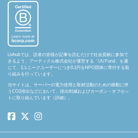
Livhubでは、読者の皆様が記事を読むだけで社会貢献に参加で
きるよう、アーティクル株式会社が運営する「
UU Fund
」を通
じて、1ユニークユーザーにつき0.1円をNPO団体に寄付する取
り組みを行っています。
当サイトは、サーバーの電力使用と取材活動のための移動に伴
うCO2排出などにおいて、排出削減およびカーボン・オフセッ
トに取り組んでいます（
詳細
）。