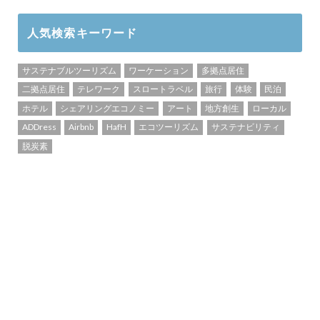
人気検索キーワード
サステナブルツーリズム
ワーケーション
多拠点居住
二拠点居住
テレワーク
スロートラベル
旅行
体験
民泊
ホテル
シェアリングエコノミー
アート
地方創生
ローカル
ADDress
Airbnb
HafH
エコツーリズム
サステナビリティ
脱炭素