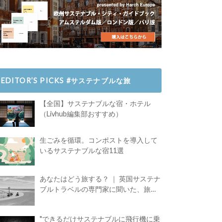
EDITOR’S PICKS #サステナブルな旅
【全国】サステナブルな宿・ホテル
（Livhub編集部おすすめ）
生ごみを循環。コンポストを導入して
いるサステナブルな宿11選
あなたはどう旅する？ ｜ 英国サステナ
ブルトラベルの専門家に聞いた、旅の
魅力
"できるだけサステナブルに飛行機に乗