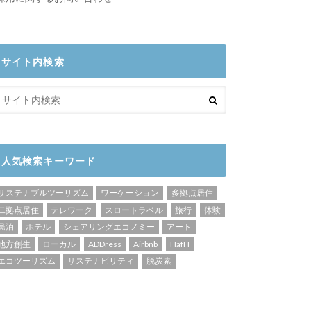
サイト内検索
人気検索キーワード
サステナブルツーリズム
ワーケーション
多拠点居住
二拠点居住
テレワーク
スロートラベル
旅行
体験
民泊
ホテル
シェアリングエコノミー
アート
地方創生
ローカル
ADDress
Airbnb
HafH
エコツーリズム
サステナビリティ
脱炭素