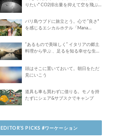
りたい" CO2排出量を抑えて空を飛ぶ
には？
バリ島ウブドに旅立とう。心で ”良さ"
を感じるエシカルホテル「Mana
Earthly Paradise」
“あるもので美味しく” イタリアの郷土
料理から学ぶ 、足るを知る幸せな生き
方
頭はそこに置いておいて。朝日をただ
見にいこう
道具も車も買わずに借りる。モノを持
たずにシェア&サブスクでキャンプ
EDITOR’S PICKS #ワーケーション