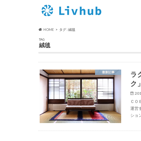
HOME
タグ : 絨毯
TAG
絨毯
ラ
最新記事
ク
201
ＣＯ
運営
ショ