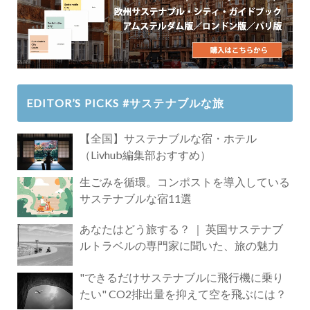
EDITOR’S PICKS #サステナブルな旅
【全国】サステナブルな宿・ホテル
（Livhub編集部おすすめ）
生ごみを循環。コンポストを導入している
サステナブルな宿11選
あなたはどう旅する？ ｜ 英国サステナブ
ルトラベルの専門家に聞いた、旅の魅力
"できるだけサステナブルに飛行機に乗り
たい" CO2排出量を抑えて空を飛ぶには？