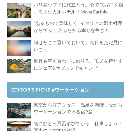
バリ島ウブドに旅立とう。心で ”良さ" を感
じるエシカルホテル「Mana Earthly
Paradise」
“あるもので美味しく” イタリアの郷土料理
から学ぶ 、足るを知る幸せな生き方
頭はそこに置いておいて。朝日をただ見に
いこう
道具も車も買わずに借りる。モノを持たず
にシェア&サブスクでキャンプ
EDITOR’S PICKS #ワーケーション
東京から好アクセス！温泉を満喫しながら
ワーケーションできる宿9選
朝にひとっ風呂浴びてから、仕事しよう！
関東のおすすめ銭湯