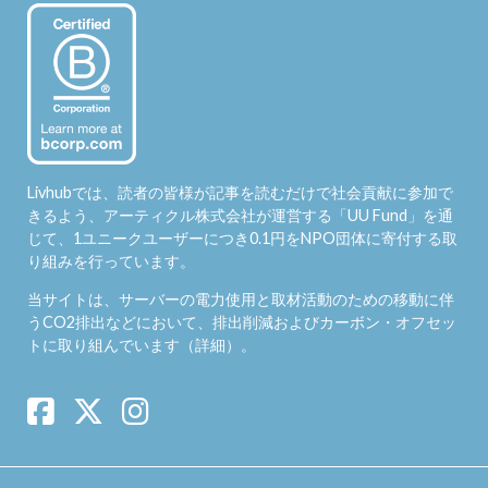
Livhubでは、読者の皆様が記事を読むだけで社会貢献に参加で
きるよう、アーティクル株式会社が運営する「
UU Fund
」を通
じて、1ユニークユーザーにつき0.1円をNPO団体に寄付する取
り組みを行っています。
当サイトは、サーバーの電力使用と取材活動のための移動に伴
うCO2排出などにおいて、排出削減およびカーボン・オフセッ
トに取り組んでいます（
詳細
）。