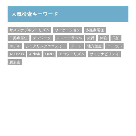
人気検索キーワード
サステナブルツーリズム
ワーケーション
多拠点居住
二拠点居住
テレワーク
スロートラベル
旅行
体験
民泊
ホテル
シェアリングエコノミー
アート
地方創生
ローカル
ADDress
Airbnb
HafH
エコツーリズム
サステナビリティ
脱炭素