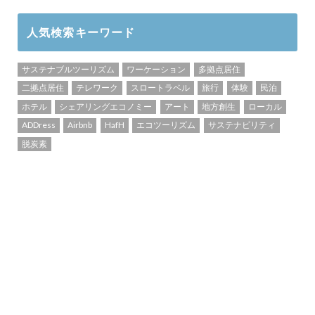
人気検索キーワード
サステナブルツーリズム
ワーケーション
多拠点居住
二拠点居住
テレワーク
スロートラベル
旅行
体験
民泊
ホテル
シェアリングエコノミー
アート
地方創生
ローカル
ADDress
Airbnb
HafH
エコツーリズム
サステナビリティ
脱炭素