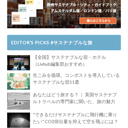
EDITOR’S PICKS #サステナブルな旅
【全国】サステナブルな宿・ホテル
（Livhub編集部おすすめ）
生ごみを循環。コンポストを導入している
サステナブルな宿11選
あなたはどう旅する？ ｜ 英国サステナブ
ルトラベルの専門家に聞いた、旅の魅力
"できるだけサステナブルに飛行機に乗り
たい" CO2排出量を抑えて空を飛ぶには？