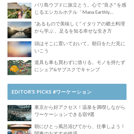
バリ島ウブドに旅立とう。心で ”良さ" を感
じるエシカルホテル「Mana Earthly
Paradise」
“あるもので美味しく” イタリアの郷土料理
から学ぶ 、足るを知る幸せな生き方
頭はそこに置いておいて。朝日をただ見に
いこう
道具も車も買わずに借りる。モノを持たず
にシェア&サブスクでキャンプ
EDITOR’S PICKS #ワーケーション
東京から好アクセス！温泉を満喫しながら
ワーケーションできる宿9選
朝にひとっ風呂浴びてから、仕事しよう！
関東のおすすめ銭湯