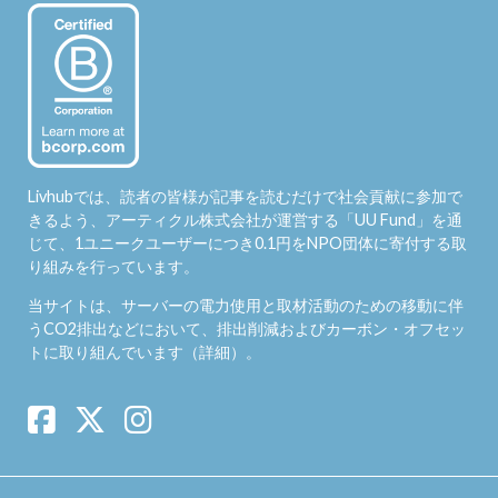
Livhubでは、読者の皆様が記事を読むだけで社会貢献に参加で
きるよう、アーティクル株式会社が運営する「
UU Fund
」を通
じて、1ユニークユーザーにつき0.1円をNPO団体に寄付する取
り組みを行っています。
当サイトは、サーバーの電力使用と取材活動のための移動に伴
うCO2排出などにおいて、排出削減およびカーボン・オフセッ
トに取り組んでいます（
詳細
）。