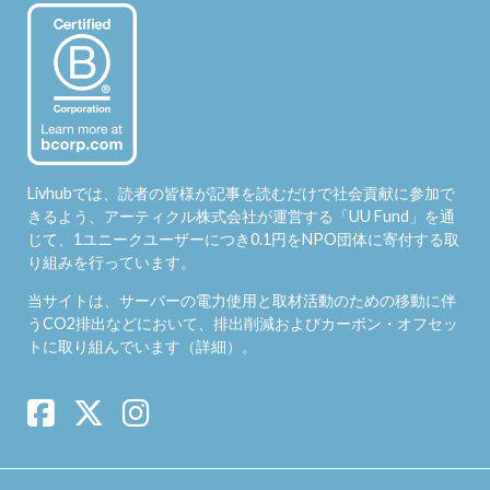
Livhubでは、読者の皆様が記事を読むだけで社会貢献に参加で
きるよう、アーティクル株式会社が運営する「
UU Fund
」を通
じて、1ユニークユーザーにつき0.1円をNPO団体に寄付する取
り組みを行っています。
当サイトは、サーバーの電力使用と取材活動のための移動に伴
うCO2排出などにおいて、排出削減およびカーボン・オフセッ
トに取り組んでいます（
詳細
）。