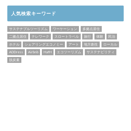
人気検索キーワード
サステナブルツーリズム
ワーケーション
多拠点居住
二拠点居住
テレワーク
スロートラベル
旅行
体験
民泊
ホテル
シェアリングエコノミー
アート
地方創生
ローカル
ADDress
Airbnb
HafH
エコツーリズム
サステナビリティ
脱炭素