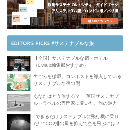
EDITOR’S PICKS #サステナブルな旅
【全国】サステナブルな宿・ホテル
（Livhub編集部おすすめ）
生ごみを循環。コンポストを導入している
サステナブルな宿11選
あなたはどう旅する？ ｜ 英国サステナブ
ルトラベルの専門家に聞いた、旅の魅力
"できるだけサステナブルに飛行機に乗り
たい" CO2排出量を抑えて空を飛ぶには？