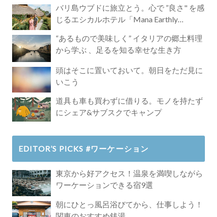
バリ島ウブドに旅立とう。心で ”良さ" を感
じるエシカルホテル「Mana Earthly
Paradise」
“あるもので美味しく” イタリアの郷土料理
から学ぶ 、足るを知る幸せな生き方
頭はそこに置いておいて。朝日をただ見に
いこう
道具も車も買わずに借りる。モノを持たず
にシェア&サブスクでキャンプ
EDITOR’S PICKS #ワーケーション
東京から好アクセス！温泉を満喫しながら
ワーケーションできる宿9選
朝にひとっ風呂浴びてから、仕事しよう！
関東のおすすめ銭湯