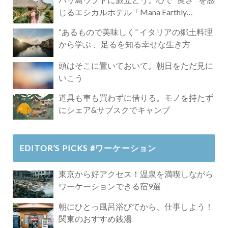
じるエシカルホテル「Mana Earthly
Paradise」
“あるもので美味しく” イタリアの郷土料理
から学ぶ 、足るを知る幸せな生き方
頭はそこに置いておいて。朝日をただ見に
いこう
道具も車も買わずに借りる。モノを持たず
にシェア&サブスクでキャンプ
EDITOR’S PICKS #ワーケーション
東京から好アクセス！温泉を満喫しながら
ワーケーションできる宿9選
朝にひとっ風呂浴びてから、仕事しよう！
関東のおすすめ銭湯