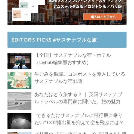
EDITOR’S PICKS #サステナブルな旅
【全国】サステナブルな宿・ホテル
（Livhub編集部おすすめ）
生ごみを循環。コンポストを導入している
サステナブルな宿11選
あなたはどう旅する？ ｜ 英国サステナブ
ルトラベルの専門家に聞いた、旅の魅力
"できるだけサステナブルに飛行機に乗り
たい" CO2排出量を抑えて空を飛ぶには？
バリ島ウブドに旅立とう。心で ”良さ" を感