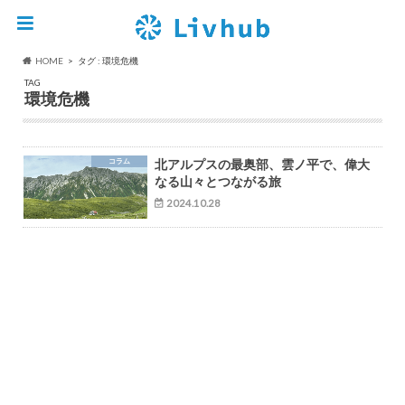
HOME
タグ : 環境危機
TAG
環境危機
コラム
北アルプスの最奥部、雲ノ平で、偉大
なる山々とつながる旅
2024.10.28