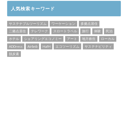
人気検索キーワード
サステナブルツーリズム
ワーケーション
多拠点居住
二拠点居住
テレワーク
スロートラベル
旅行
体験
民泊
ホテル
シェアリングエコノミー
アート
地方創生
ローカル
ADDress
Airbnb
HafH
エコツーリズム
サステナビリティ
脱炭素