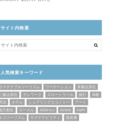
サイト内検索
人気検索キーワード
サステナブルツーリズム
ワーケーション
多拠点居住
二拠点居住
テレワーク
スロートラベル
旅行
体験
民泊
ホテル
シェアリングエコノミー
アート
地方創生
ローカル
ADDress
Airbnb
HafH
エコツーリズム
サステナビリティ
脱炭素