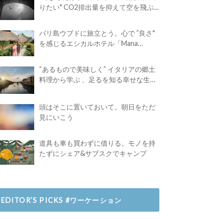
りたい" CO2排出量を抑えて空を飛ぶ
には？
バリ島ウブドに旅立とう。心で ”良さ"
を感じるエシカルホテル「Mana
Earthly Paradise」
“あるもので美味しく” イタリアの郷土
料理から学ぶ 、足るを知る幸せな生き
方
頭はそこに置いておいて。朝日をただ
見にいこう
道具も車も買わずに借りる。モノを持
たずにシェア&サブスクでキャンプ
EDITOR’S PICKS #ワーケーション