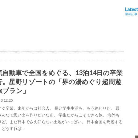
Latest
最新記事
気自動車で全国をめぐる、13泊14日の卒業
行。星野リゾートの「界の湯めぐり超周遊
旅プラン」
3.12.25
すぐ卒業。来年からは社会人。 長い学生生活も、もう終わりだ。 最
みんなで思い出を作りたいなあ。 学生だからこそできる旅。 海外も
けど、まだ日本でさえ知らない土地がいっぱい。 日本全国を周遊する
、どうすれば…