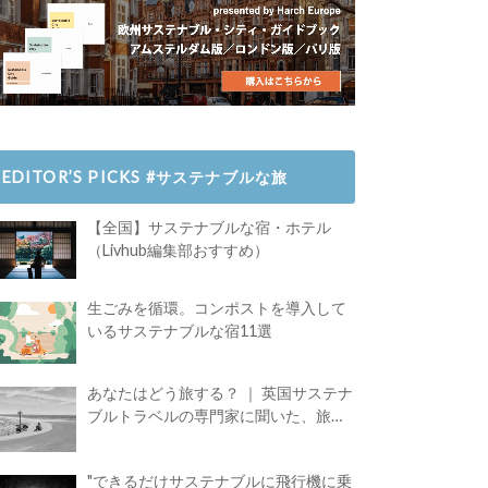
EDITOR’S PICKS #サステナブルな旅
【全国】サステナブルな宿・ホテル
（Livhub編集部おすすめ）
生ごみを循環。コンポストを導入して
いるサステナブルな宿11選
あなたはどう旅する？ ｜ 英国サステナ
ブルトラベルの専門家に聞いた、旅の
魅力
"できるだけサステナブルに飛行機に乗