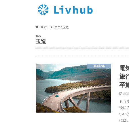
HOME
タグ : 玉造
TAG
玉造
電
最新記事
旅
卒
202
もう
後に
いい
には