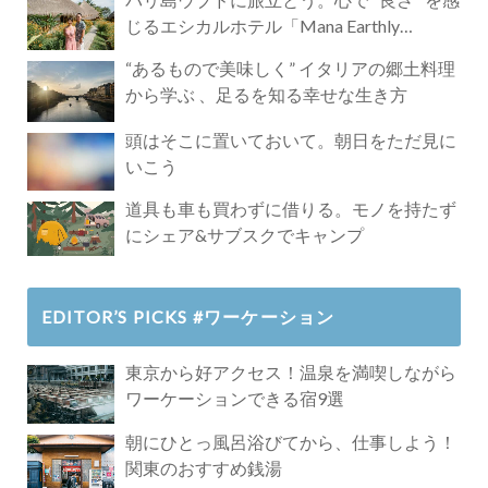
じるエシカルホテル「Mana Earthly
Paradise」
“あるもので美味しく” イタリアの郷土料理
から学ぶ 、足るを知る幸せな生き方
頭はそこに置いておいて。朝日をただ見に
いこう
道具も車も買わずに借りる。モノを持たず
にシェア&サブスクでキャンプ
EDITOR’S PICKS #ワーケーション
東京から好アクセス！温泉を満喫しながら
ワーケーションできる宿9選
朝にひとっ風呂浴びてから、仕事しよう！
関東のおすすめ銭湯