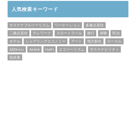
人気検索キーワード
サステナブルツーリズム
ワーケーション
多拠点居住
二拠点居住
テレワーク
スロートラベル
旅行
体験
民泊
ホテル
シェアリングエコノミー
アート
地方創生
ローカル
ADDress
Airbnb
HafH
エコツーリズム
サステナビリティ
脱炭素