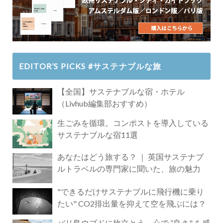
EDITOR’S PICKS #サステナブルな旅
【全国】サステナブルな宿・ホテル
（Livhub編集部おすすめ）
生ごみを循環。コンポストを導入している
サステナブルな宿11選
あなたはどう旅する？ ｜ 英国サステナブ
ルトラベルの専門家に聞いた、旅の魅力
"できるだけサステナブルに飛行機に乗り
たい" CO2排出量を抑えて空を飛ぶには？
バリ島ウブドに旅立とう。心で ”良さ" を感