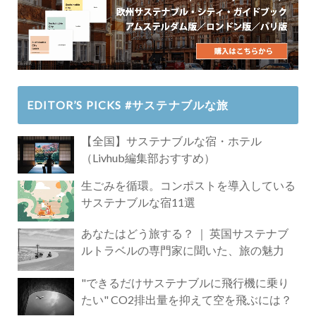
EDITOR’S PICKS #サステナブルな旅
【全国】サステナブルな宿・ホテル
（Livhub編集部おすすめ）
生ごみを循環。コンポストを導入している
サステナブルな宿11選
あなたはどう旅する？ ｜ 英国サステナブ
ルトラベルの専門家に聞いた、旅の魅力
"できるだけサステナブルに飛行機に乗り
たい" CO2排出量を抑えて空を飛ぶには？