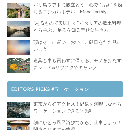
バリ島ウブドに旅立とう。心で ”良さ" を感
じるエシカルホテル「Mana Earthly
Paradise」
“あるもので美味しく” イタリアの郷土料理
から学ぶ 、足るを知る幸せな生き方
頭はそこに置いておいて。朝日をただ見に
いこう
道具も車も買わずに借りる。モノを持たず
にシェア&サブスクでキャンプ
EDITOR’S PICKS #ワーケーション
東京から好アクセス！温泉を満喫しながら
ワーケーションできる宿9選
朝にひとっ風呂浴びてから、仕事しよう！
関東のおすすめ銭湯