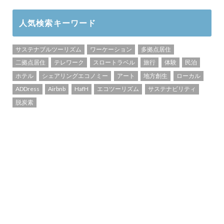
人気検索キーワード
サステナブルツーリズム
ワーケーション
多拠点居住
二拠点居住
テレワーク
スロートラベル
旅行
体験
民泊
ホテル
シェアリングエコノミー
アート
地方創生
ローカル
ADDress
Airbnb
HafH
エコツーリズム
サステナビリティ
脱炭素