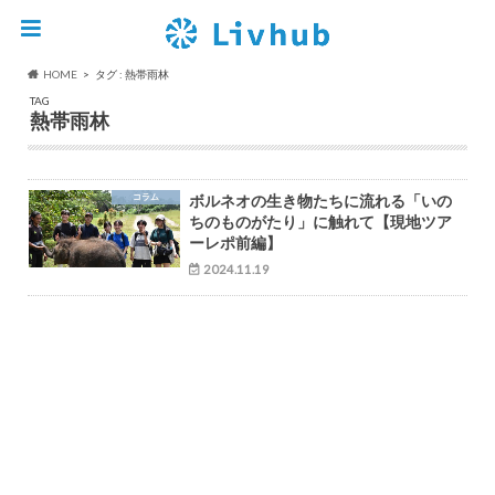
HOME
タグ : 熱帯雨林
TAG
熱帯雨林
コラム
ボルネオの生き物たちに流れる「いの
ちのものがたり」に触れて【現地ツア
ーレポ前編】
2024.11.19