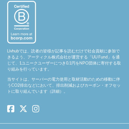
Livhubでは、読者の皆様が記事を読むだけで社会貢献に参加で
きるよう、アーティクル株式会社が運営する「
UU Fund
」を通
じて、1ユニークユーザーにつき0.1円をNPO団体に寄付する取
り組みを行っています。
当サイトは、サーバーの電力使用と取材活動のための移動に伴
うCO2排出などにおいて、排出削減およびカーボン・オフセッ
トに取り組んでいます（
詳細
）。