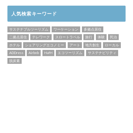
人気検索キーワード
サステナブルツーリズム
ワーケーション
多拠点居住
二拠点居住
テレワーク
スロートラベル
旅行
体験
民泊
ホテル
シェアリングエコノミー
アート
地方創生
ローカル
ADDress
Airbnb
HafH
エコツーリズム
サステナビリティ
脱炭素