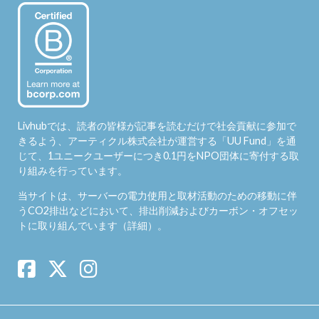
Livhubでは、読者の皆様が記事を読むだけで社会貢献に参加で
きるよう、アーティクル株式会社が運営する「
UU Fund
」を通
じて、1ユニークユーザーにつき0.1円をNPO団体に寄付する取
り組みを行っています。
当サイトは、サーバーの電力使用と取材活動のための移動に伴
うCO2排出などにおいて、排出削減およびカーボン・オフセッ
トに取り組んでいます（
詳細
）。