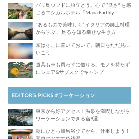
バリ島ウブドに旅立とう。心で ”良さ" を感
じるエシカルホテル「Mana Earthly
Paradise」
“あるもので美味しく” イタリアの郷土料理
から学ぶ 、足るを知る幸せな生き方
頭はそこに置いておいて。朝日をただ見に
いこう
道具も車も買わずに借りる。モノを持たず
にシェア&サブスクでキャンプ
EDITOR’S PICKS #ワーケーション
東京から好アクセス！温泉を満喫しながら
ワーケーションできる宿9選
朝にひとっ風呂浴びてから、仕事しよう！
関東のおすすめ銭湯