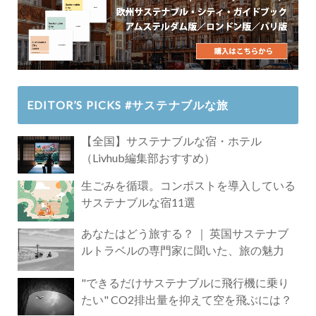
EDITOR’S PICKS #サステナブルな旅
【全国】サステナブルな宿・ホテル
（Livhub編集部おすすめ）
生ごみを循環。コンポストを導入している
サステナブルな宿11選
あなたはどう旅する？ ｜ 英国サステナブ
ルトラベルの専門家に聞いた、旅の魅力
"できるだけサステナブルに飛行機に乗り
たい" CO2排出量を抑えて空を飛ぶには？