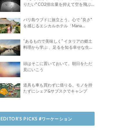
りたい" CO2排出量を抑えて空を飛ぶ
には？
バリ島ウブドに旅立とう。心で ”良さ"
を感じるエシカルホテル「Mana
Earthly Paradise」
“あるもので美味しく” イタリアの郷土
料理から学ぶ 、足るを知る幸せな生き
方
頭はそこに置いておいて。朝日をただ
見にいこう
道具も車も買わずに借りる。モノを持
たずにシェア&サブスクでキャンプ
EDITOR’S PICKS #ワーケーション