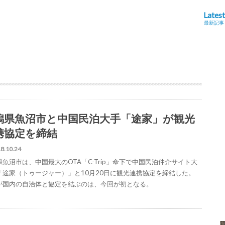
Latest
最新記事
潟県魚沼市と中国民泊大手「途家」が観光
携協定を締結
8.10.24
県魚沼市は、中国最大のOTA「C-Trip」傘下で中国民泊仲介サイト大
「途家（トゥージャー）」と10月20日に観光連携協定を締結した。
が国内の自治体と協定を結ぶのは、今回が初となる。