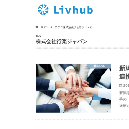
HOME
タグ : 株式会社行楽ジャパン
TAG
株式会社行楽ジャパン
新
最新記事
連
201
新潟
手の
途家