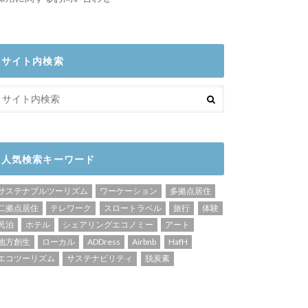
サイト内検索
人気検索キーワード
サステナブルツーリズム
ワーケーション
多拠点居住
二拠点居住
テレワーク
スロートラベル
旅行
体験
民泊
ホテル
シェアリングエコノミー
アート
地方創生
ローカル
ADDress
Airbnb
HafH
エコツーリズム
サステナビリティ
脱炭素