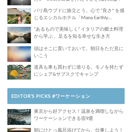
バリ島ウブドに旅立とう。心で ”良さ" を感
じるエシカルホテル「Mana Earthly
Paradise」
“あるもので美味しく” イタリアの郷土料理
から学ぶ 、足るを知る幸せな生き方
頭はそこに置いておいて。朝日をただ見に
いこう
道具も車も買わずに借りる。モノを持たず
にシェア&サブスクでキャンプ
EDITOR’S PICKS #ワーケーション
東京から好アクセス！温泉を満喫しながら
ワーケーションできる宿9選
朝にひとっ風呂浴びてから、仕事しよう！