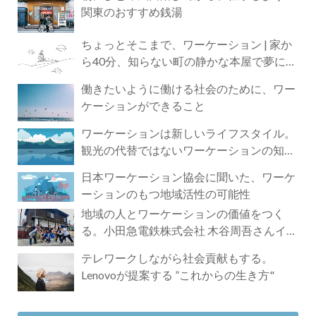
関東のおすすめ銭湯
ちょっとそこまで、ワーケーション | 家か
ら40分、知らない町の静かな本屋で夢に近
づく4時間の旅
働きたいように働ける社会のために、ワー
ケーションができること
ワーケーションは新しいライフスタイル。
観光の代替ではないワーケーションの知ら
れざる魅力
日本ワーケーション協会に聞いた、ワーケ
ーションのもつ地域活性の可能性
地域の人とワーケーションの価値をつく
る。小田急電鉄株式会社 木谷周吾さんイン
タビュー
テレワークしながら社会貢献もする。
Lenovoが提案する ”これからの生き方"