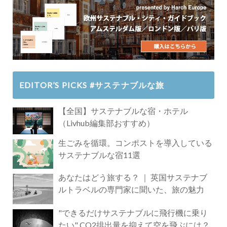
EDITOR’S PICKS #サステナブルな旅
【全国】サステナブルな宿・ホテル
（Livhub編集部おすすめ）
生ごみを循環。コンポストを導入している
サステナブルな宿11選
あなたはどう旅する？ ｜ 英国サステナブ
ルトラベルの専門家に聞いた、旅の魅力
"できるだけサステナブルに飛行機に乗り
たい" CO2排出量を抑えて空を飛ぶには？