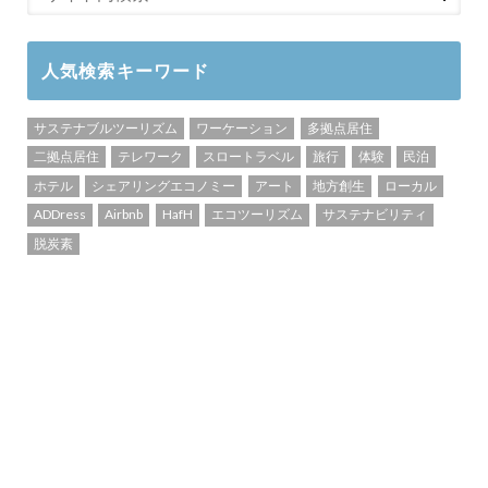
人気検索キーワード
サステナブルツーリズム
ワーケーション
多拠点居住
二拠点居住
テレワーク
スロートラベル
旅行
体験
民泊
ホテル
シェアリングエコノミー
アート
地方創生
ローカル
ADDress
Airbnb
HafH
エコツーリズム
サステナビリティ
脱炭素