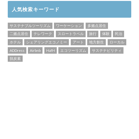
人気検索キーワード
サステナブルツーリズム
ワーケーション
多拠点居住
二拠点居住
テレワーク
スロートラベル
旅行
体験
民泊
ホテル
シェアリングエコノミー
アート
地方創生
ローカル
ADDress
Airbnb
HafH
エコツーリズム
サステナビリティ
脱炭素