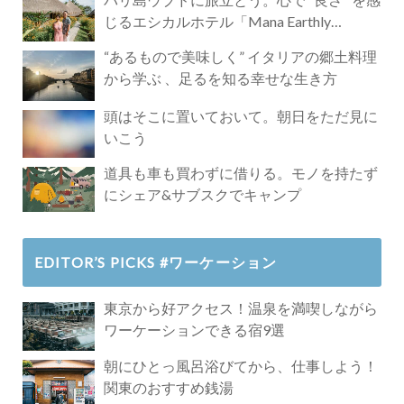
じるエシカルホテル「Mana Earthly
Paradise」
“あるもので美味しく” イタリアの郷土料理
から学ぶ 、足るを知る幸せな生き方
頭はそこに置いておいて。朝日をただ見に
いこう
道具も車も買わずに借りる。モノを持たず
にシェア&サブスクでキャンプ
EDITOR’S PICKS #ワーケーション
東京から好アクセス！温泉を満喫しながら
ワーケーションできる宿9選
朝にひとっ風呂浴びてから、仕事しよう！
関東のおすすめ銭湯