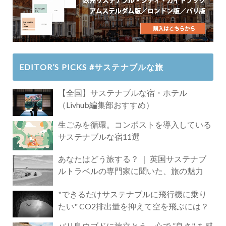
EDITOR’S PICKS #サステナブルな旅
【全国】サステナブルな宿・ホテル
（Livhub編集部おすすめ）
生ごみを循環。コンポストを導入している
サステナブルな宿11選
あなたはどう旅する？ ｜ 英国サステナブ
ルトラベルの専門家に聞いた、旅の魅力
"できるだけサステナブルに飛行機に乗り
たい" CO2排出量を抑えて空を飛ぶには？
バリ島ウブドに旅立とう。心で ”良さ" を感