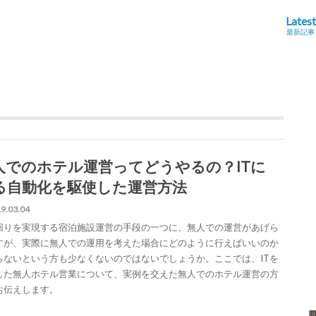
Latest
最新記事
人でのホテル運営ってどうやるの？ITに
る自動化を駆使した運営方法
9.03.04
回りを実現する宿泊施設運営の手段の一つに、無人での運営があげら
すが、実際に無人での運用を考えた場合にどのように行えばいいのか
らないという方も少なくないのではないでしょうか。ここでは、ITを
した無人ホテル営業について、実例を交えた無人でのホテル運営の方
お伝えします。