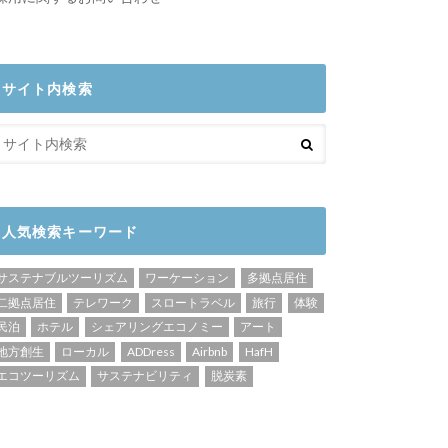
サイト内検索
人気検索キーワード
サステナブルツーリズム
ワーケーション
多拠点居住
二拠点居住
テレワーク
スロートラベル
旅行
体験
民泊
ホテル
シェアリングエコノミー
アート
地方創生
ローカル
ADDress
Airbnb
HafH
エコツーリズム
サステナビリティ
脱炭素