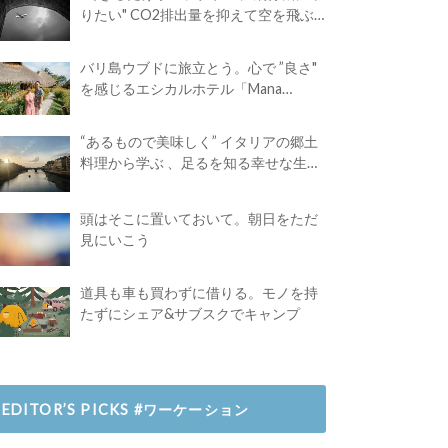
りたい" CO2排出量を抑えて空を飛ぶ
には？
バリ島ウブドに旅立とう。心で ”良さ"
を感じるエシカルホテル「Mana
Earthly Paradise」
“あるもので美味しく” イタリアの郷土
料理から学ぶ 、足るを知る幸せな生き
方
頭はそこに置いておいて。朝日をただ
見にいこう
道具も車も買わずに借りる。モノを持
たずにシェア&サブスクでキャンプ
EDITOR’S PICKS #ワーケーション