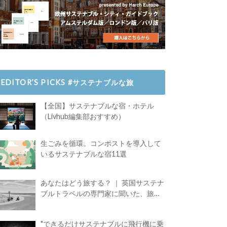
EDITOR’S PICKS #サステナブルな旅
【全国】サステナブルな宿・ホテル
（Livhub編集部おすすめ）
生ごみを循環。コンポストを導入して
いるサステナブルな宿11選
あなたはどう旅する？ ｜ 英国サステナ
ブルトラベルの専門家に聞いた、旅の
魅力
"できるだけサステナブルに飛行機に乗