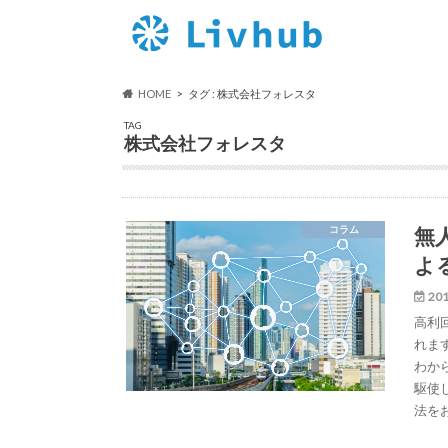
HOME
タグ : 株式会社フォレスタ
TAG
株式会社フォレスタ
無
コラム
よ
201
高利
れま
わか
駆使
法を