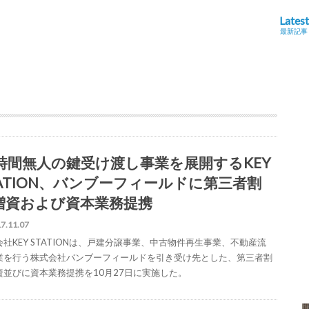
Latest
最新記事
4時間無人の鍵受け渡し事業を展開するKEY
TATION、バンブーフィールドに第三者割
増資および資本業務提携
7.11.07
会社KEY STATIONは、戸建分譲事業、中古物件再生事業、不動産流
業を行う株式会社バンブーフィールドを引き受け先とした、第三者割
資並びに資本業務提携を10月27日に実施した。