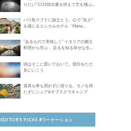
りたい" CO2排出量を抑えて空を飛ぶ
には？
バリ島ウブドに旅立とう。心で ”良さ"
を感じるエシカルホテル「Mana
Earthly Paradise」
“あるもので美味しく” イタリアの郷土
料理から学ぶ 、足るを知る幸せな生き
方
頭はそこに置いておいて。朝日をただ
見にいこう
道具も車も買わずに借りる。モノを持
たずにシェア&サブスクでキャンプ
EDITOR’S PICKS #ワーケーション