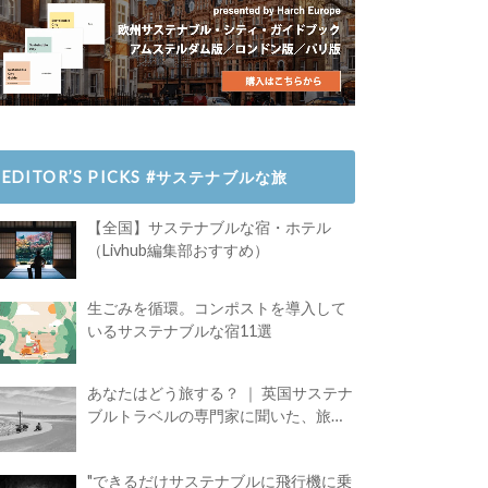
EDITOR’S PICKS #サステナブルな旅
【全国】サステナブルな宿・ホテル
（Livhub編集部おすすめ）
生ごみを循環。コンポストを導入して
いるサステナブルな宿11選
あなたはどう旅する？ ｜ 英国サステナ
ブルトラベルの専門家に聞いた、旅の
魅力
"できるだけサステナブルに飛行機に乗