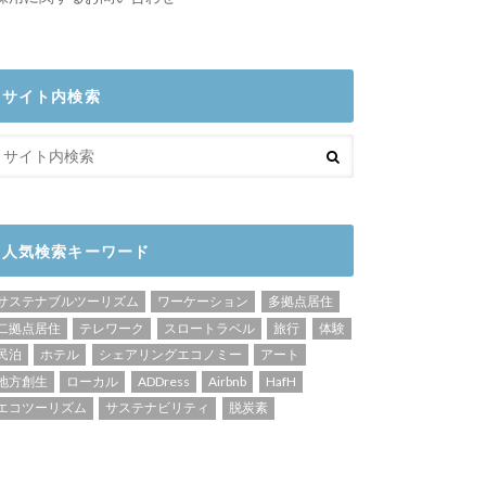
サイト内検索
人気検索キーワード
サステナブルツーリズム
ワーケーション
多拠点居住
二拠点居住
テレワーク
スロートラベル
旅行
体験
民泊
ホテル
シェアリングエコノミー
アート
地方創生
ローカル
ADDress
Airbnb
HafH
エコツーリズム
サステナビリティ
脱炭素