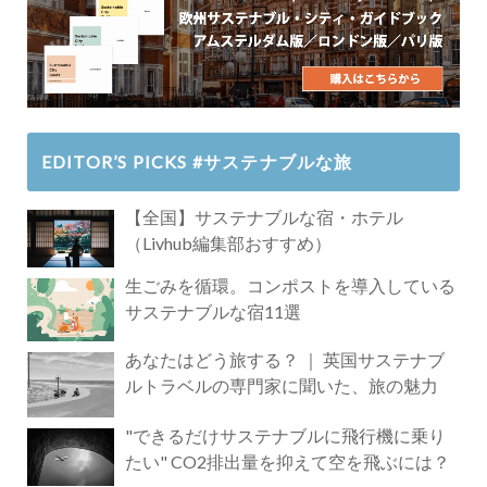
EDITOR’S PICKS #サステナブルな旅
【全国】サステナブルな宿・ホテル
（Livhub編集部おすすめ）
生ごみを循環。コンポストを導入している
サステナブルな宿11選
あなたはどう旅する？ ｜ 英国サステナブ
ルトラベルの専門家に聞いた、旅の魅力
"できるだけサステナブルに飛行機に乗り
たい" CO2排出量を抑えて空を飛ぶには？