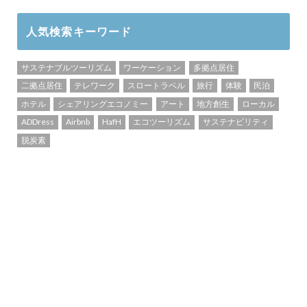
人気検索キーワード
サステナブルツーリズム
ワーケーション
多拠点居住
二拠点居住
テレワーク
スロートラベル
旅行
体験
民泊
ホテル
シェアリングエコノミー
アート
地方創生
ローカル
ADDress
Airbnb
HafH
エコツーリズム
サステナビリティ
脱炭素