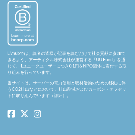
Livhubでは、読者の皆様が記事を読むだけで社会貢献に参加で
きるよう、アーティクル株式会社が運営する「
UU Fund
」を通
じて、1ユニークユーザーにつき0.1円をNPO団体に寄付する取
り組みを行っています。
当サイトは、サーバーの電力使用と取材活動のための移動に伴
うCO2排出などにおいて、排出削減およびカーボン・オフセッ
トに取り組んでいます（
詳細
）。