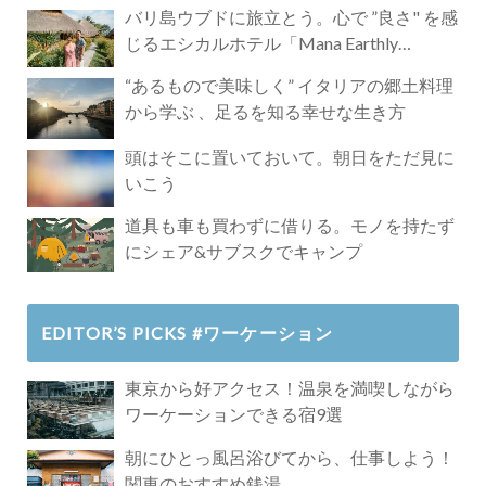
バリ島ウブドに旅立とう。心で ”良さ" を感
じるエシカルホテル「Mana Earthly
Paradise」
“あるもので美味しく” イタリアの郷土料理
から学ぶ 、足るを知る幸せな生き方
頭はそこに置いておいて。朝日をただ見に
いこう
道具も車も買わずに借りる。モノを持たず
にシェア&サブスクでキャンプ
EDITOR’S PICKS #ワーケーション
東京から好アクセス！温泉を満喫しながら
ワーケーションできる宿9選
朝にひとっ風呂浴びてから、仕事しよう！
関東のおすすめ銭湯