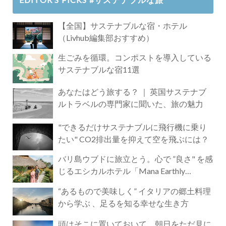
【全国】サステナブルな宿・ホテル
（Livhub編集部おすすめ）
生ごみを循環。コンポストを導入している
サステナブルな宿11選
あなたはどう旅する？ ｜ 英国サステナブ
ルトラベルの専門家に聞いた、旅の魅力
"できるだけサステナブルに飛行機に乗り
たい" CO2排出量を抑えて空を飛ぶには？
バリ島ウブドに旅立とう。心で ”良さ" を感
じるエシカルホテル「Mana Earthly
Paradise」
“あるもので美味しく” イタリアの郷土料理
から学ぶ 、足るを知る幸せな生き方
頭はそこに置いておいて。朝日をただ見に