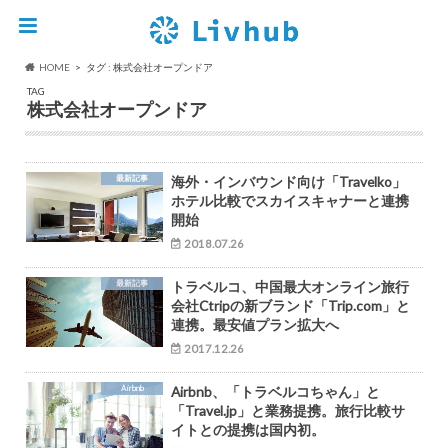
HOME
タグ : 株式会社オープンドア
TAG
株式会社オープンドア
最新記事
海外・インバウンド向け「Travelko」
ホテル比較でスカイスキャナーと連携
開始
2018.07.26
最新記事
トラベルコ、中国最大オンライン旅行
会社Ctripの新ブランド「Trip.com」と
連携。最安値プラン拡大へ
2017.12.26
Airbnb
Airbnb、「トラベルコちゃん」と
「Travel.jp」と業務提携。旅行比較サ
イトとの提携は国内初。