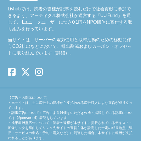
Livhubでは、読者の皆様が記事を読むだけで社会貢献に参加で
きるよう、アーティクル株式会社が運営する「
UU Fund
」を通
じて、1ユニークユーザーにつき0.1円をNPO団体に寄付する取
り組みを行っています。
当サイトは、サーバーの電力使用と取材活動のための移動に伴
うCO2排出などにおいて、排出削減およびカーボン・オフセッ
トに取り組んでいます（
詳細
）。
【広告主の開示について】
・当サイトは、主に広告主の皆様から支払われる広告収入により運営が成り立っ
ています。
・記事広告について：広告主より対価をいただき作成・掲載している記事につい
ては【Sponsored】表記をしています。
・成果報酬型広告について：読者の皆様が本サイトに掲載されているテキスト・
画像リンクを経由してリンク先サイトの運営主体が設定した一定の成果地点（製
品・サービスの申込・予約・購入など）に到達した場合、本サイトに報酬が支払
われることがあります。