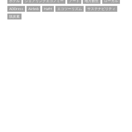
ホテル
シェアリングエコノミー
アート
地方創生
ローカル
ADDress
Airbnb
HafH
エコツーリズム
サステナビリティ
脱炭素