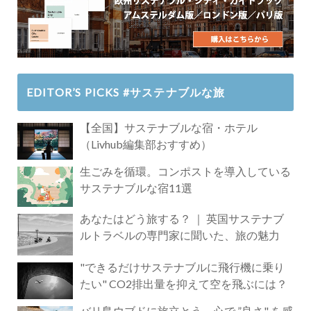
EDITOR’S PICKS #サステナブルな旅
【全国】サステナブルな宿・ホテル
（Livhub編集部おすすめ）
生ごみを循環。コンポストを導入している
サステナブルな宿11選
あなたはどう旅する？ ｜ 英国サステナブ
ルトラベルの専門家に聞いた、旅の魅力
"できるだけサステナブルに飛行機に乗り
たい" CO2排出量を抑えて空を飛ぶには？
バリ島ウブドに旅立とう。心で ”良さ" を感