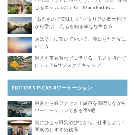
じるエシカルホテル「Mana Earthly
Paradise」
“あるもので美味しく” イタリアの郷土料理
から学ぶ 、足るを知る幸せな生き方
頭はそこに置いておいて。朝日をただ見に
いこう
道具も車も買わずに借りる。モノを持たず
にシェア&サブスクでキャンプ
EDITOR’S PICKS #ワーケーション
東京から好アクセス！温泉を満喫しながら
ワーケーションできる宿9選
朝にひとっ風呂浴びてから、仕事しよう！
関東のおすすめ銭湯