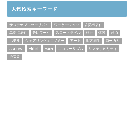
人気検索キーワード
サステナブルツーリズム
ワーケーション
多拠点居住
二拠点居住
テレワーク
スロートラベル
旅行
体験
民泊
ホテル
シェアリングエコノミー
アート
地方創生
ローカル
ADDress
Airbnb
HafH
エコツーリズム
サステナビリティ
脱炭素