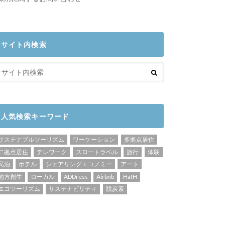
サイト内検索
人気検索キーワード
サステナブルツーリズム
ワーケーション
多拠点居住
二拠点居住
テレワーク
スロートラベル
旅行
体験
民泊
ホテル
シェアリングエコノミー
アート
地方創生
ローカル
ADDress
Airbnb
HafH
エコツーリズム
サステナビリティ
脱炭素