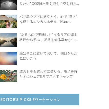
りたい" CO2排出量を抑えて空を飛ぶ
には？
バリ島ウブドに旅立とう。心で ”良さ"
を感じるエシカルホテル「Mana
Earthly Paradise」
“あるもので美味しく” イタリアの郷土
料理から学ぶ 、足るを知る幸せな生き
方
頭はそこに置いておいて。朝日をただ
見にいこう
道具も車も買わずに借りる。モノを持
たずにシェア&サブスクでキャンプ
EDITOR’S PICKS #ワーケーション