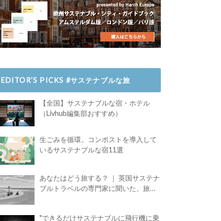
EDITOR’S PICKS #サステナブルな旅
【全国】サステナブルな宿・ホテル
（Livhub編集部おすすめ）
生ごみを循環。コンポストを導入して
いるサステナブルな宿11選
あなたはどう旅する？ ｜ 英国サステナ
ブルトラベルの専門家に聞いた、旅の
魅力
"できるだけサステナブルに飛行機に乗