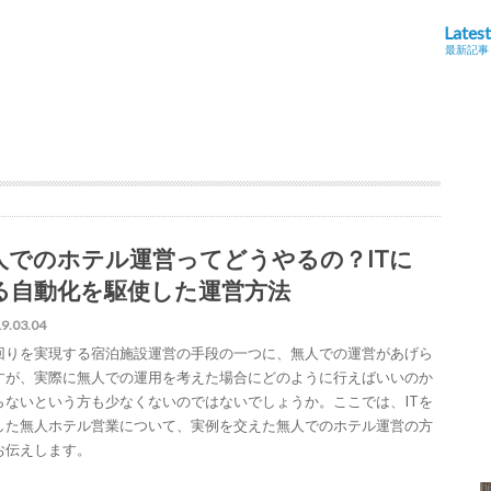
Latest
最新記事
人でのホテル運営ってどうやるの？ITに
る自動化を駆使した運営方法
9.03.04
回りを実現する宿泊施設運営の手段の一つに、無人での運営があげら
すが、実際に無人での運用を考えた場合にどのように行えばいいのか
らないという方も少なくないのではないでしょうか。ここでは、ITを
した無人ホテル営業について、実例を交えた無人でのホテル運営の方
お伝えします。