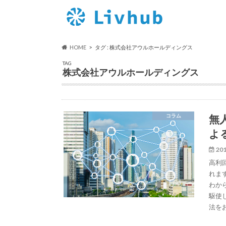
HOME
タグ : 株式会社アウルホールディングス
TAG
株式会社アウルホールディングス
無
コラム
よ
201
高利
れま
わか
駆使
法を