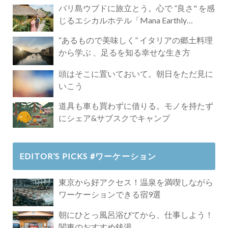
バリ島ウブドに旅立とう。心で ”良さ" を感
じるエシカルホテル「Mana Earthly
Paradise」
“あるもので美味しく” イタリアの郷土料理
から学ぶ 、足るを知る幸せな生き方
頭はそこに置いておいて。朝日をただ見に
いこう
道具も車も買わずに借りる。モノを持たず
にシェア&サブスクでキャンプ
EDITOR’S PICKS #ワーケーション
東京から好アクセス！温泉を満喫しながら
ワーケーションできる宿9選
朝にひとっ風呂浴びてから、仕事しよう！
関東のおすすめ銭湯