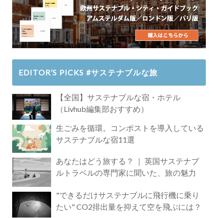
EDITOR’S PICKS #サステナブルな旅
【全国】サステナブルな宿・ホテル
（Livhub編集部おすすめ）
生ごみを循環。コンポストを導入している
サステナブルな宿11選
あなたはどう旅する？ ｜ 英国サステナブ
ルトラベルの専門家に聞いた、旅の魅力
"できるだけサステナブルに飛行機に乗り
たい" CO2排出量を抑えて空を飛ぶには？