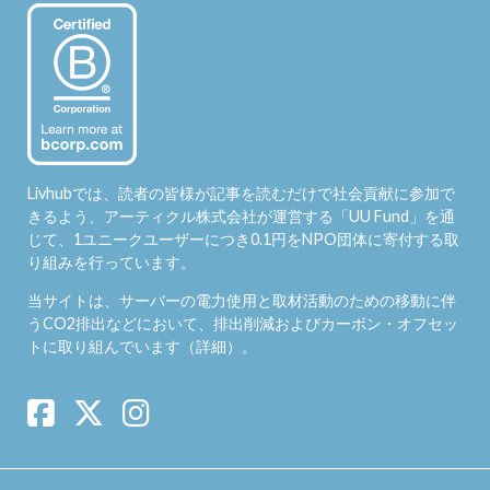
Livhubでは、読者の皆様が記事を読むだけで社会貢献に参加で
きるよう、アーティクル株式会社が運営する「
UU Fund
」を通
じて、1ユニークユーザーにつき0.1円をNPO団体に寄付する取
り組みを行っています。
当サイトは、サーバーの電力使用と取材活動のための移動に伴
うCO2排出などにおいて、排出削減およびカーボン・オフセッ
トに取り組んでいます（
詳細
）。