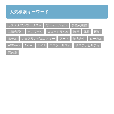
人気検索キーワード
サステナブルツーリズム
ワーケーション
多拠点居住
二拠点居住
テレワーク
スロートラベル
旅行
体験
民泊
ホテル
シェアリングエコノミー
アート
地方創生
ローカル
ADDress
Airbnb
HafH
エコツーリズム
サステナビリティ
脱炭素