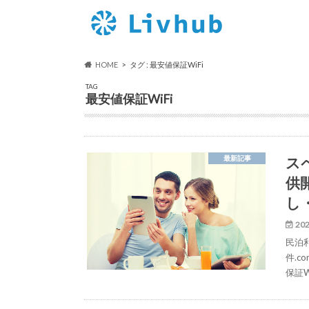
HOME
タグ : 最安値保証WiFi
TAG
最安値保証WiFi
ス
最新記事
供
し・
202
民泊
件.
保証