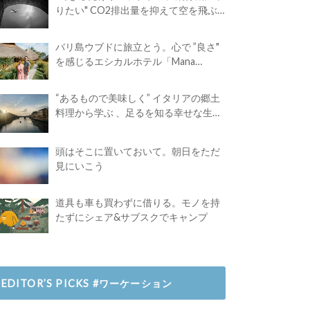
りたい" CO2排出量を抑えて空を飛ぶ
には？
バリ島ウブドに旅立とう。心で ”良さ"
を感じるエシカルホテル「Mana
Earthly Paradise」
“あるもので美味しく” イタリアの郷土
料理から学ぶ 、足るを知る幸せな生き
方
頭はそこに置いておいて。朝日をただ
見にいこう
道具も車も買わずに借りる。モノを持
たずにシェア&サブスクでキャンプ
EDITOR’S PICKS #ワーケーション