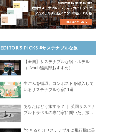
EDITOR’S PICKS #サステナブルな旅
【全国】サステナブルな宿・ホテル
（Livhub編集部おすすめ）
生ごみを循環。コンポストを導入して
いるサステナブルな宿11選
あなたはどう旅する？ ｜ 英国サステナ
ブルトラベルの専門家に聞いた、旅の
魅力
"できるだけサステナブルに飛行機に乗