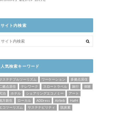
サイト内検索
人気検索キーワード
サステナブルツーリズム
ワーケーション
多拠点居住
二拠点居住
テレワーク
スロートラベル
旅行
体験
民泊
ホテル
シェアリングエコノミー
アート
地方創生
ローカル
ADDress
Airbnb
HafH
エコツーリズム
サステナビリティ
脱炭素