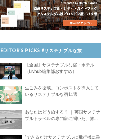
EDITOR’S PICKS #サステナブルな旅
【全国】サステナブルな宿・ホテル
（Livhub編集部おすすめ）
生ごみを循環。コンポストを導入して
いるサステナブルな宿11選
あなたはどう旅する？ ｜ 英国サステナ
ブルトラベルの専門家に聞いた、旅の
魅力
"できるだけサステナブルに飛行機に乗