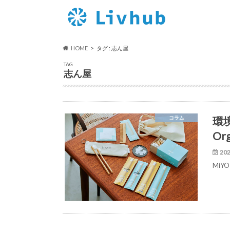
HOME
タグ : 志ん屋
TAG
志ん屋
環
コラム
O
202
MiY