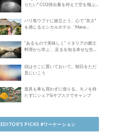
りたい" CO2排出量を抑えて空を飛ぶ
には？
バリ島ウブドに旅立とう。心で ”良さ"
を感じるエシカルホテル「Mana
Earthly Paradise」
“あるもので美味しく” イタリアの郷土
料理から学ぶ 、足るを知る幸せな生き
方
頭はそこに置いておいて。朝日をただ
見にいこう
道具も車も買わずに借りる。モノを持
たずにシェア&サブスクでキャンプ
EDITOR’S PICKS #ワーケーション