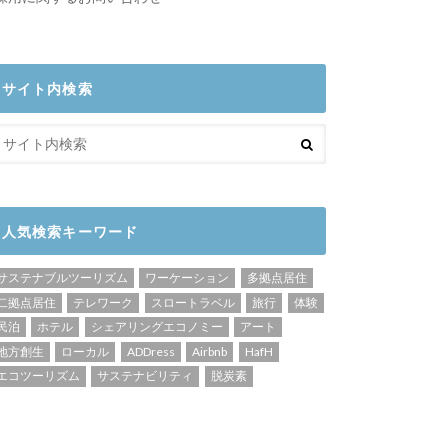
サイト内検索
人気検索キーワード
サステナブルツーリズム
ワーケーション
多拠点居住
二拠点居住
テレワーク
スロートラベル
旅行
体験
民泊
ホテル
シェアリングエコノミー
アート
地方創生
ローカル
ADDress
Airbnb
HafH
エコツーリズム
サステナビリティ
脱炭素