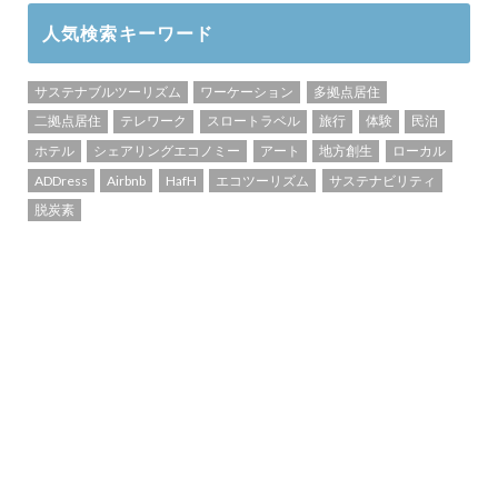
人気検索キーワード
サステナブルツーリズム
ワーケーション
多拠点居住
二拠点居住
テレワーク
スロートラベル
旅行
体験
民泊
ホテル
シェアリングエコノミー
アート
地方創生
ローカル
ADDress
Airbnb
HafH
エコツーリズム
サステナビリティ
脱炭素