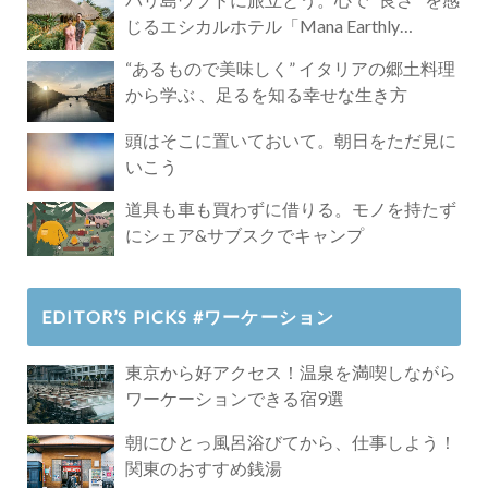
じるエシカルホテル「Mana Earthly
Paradise」
“あるもので美味しく” イタリアの郷土料理
から学ぶ 、足るを知る幸せな生き方
頭はそこに置いておいて。朝日をただ見に
いこう
道具も車も買わずに借りる。モノを持たず
にシェア&サブスクでキャンプ
EDITOR’S PICKS #ワーケーション
東京から好アクセス！温泉を満喫しながら
ワーケーションできる宿9選
朝にひとっ風呂浴びてから、仕事しよう！
関東のおすすめ銭湯