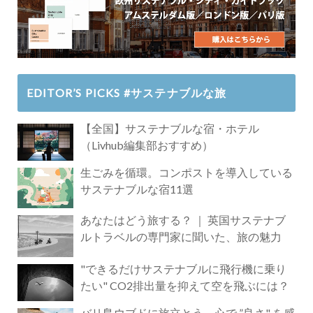
EDITOR’S PICKS #サステナブルな旅
【全国】サステナブルな宿・ホテル
（Livhub編集部おすすめ）
生ごみを循環。コンポストを導入している
サステナブルな宿11選
あなたはどう旅する？ ｜ 英国サステナブ
ルトラベルの専門家に聞いた、旅の魅力
"できるだけサステナブルに飛行機に乗り
たい" CO2排出量を抑えて空を飛ぶには？
バリ島ウブドに旅立とう。心で ”良さ" を感