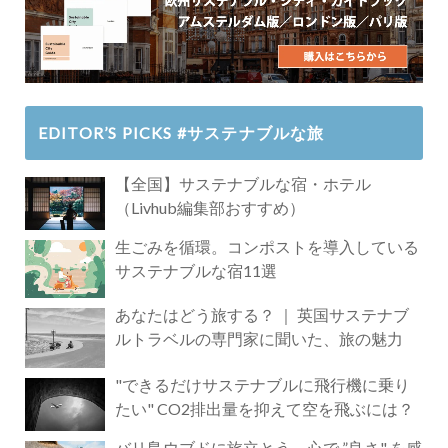
EDITOR’S PICKS #サステナブルな旅
【全国】サステナブルな宿・ホテル
（Livhub編集部おすすめ）
生ごみを循環。コンポストを導入している
サステナブルな宿11選
あなたはどう旅する？ ｜ 英国サステナブ
ルトラベルの専門家に聞いた、旅の魅力
"できるだけサステナブルに飛行機に乗り
たい" CO2排出量を抑えて空を飛ぶには？
バリ島ウブドに旅立とう。心で ”良さ" を感