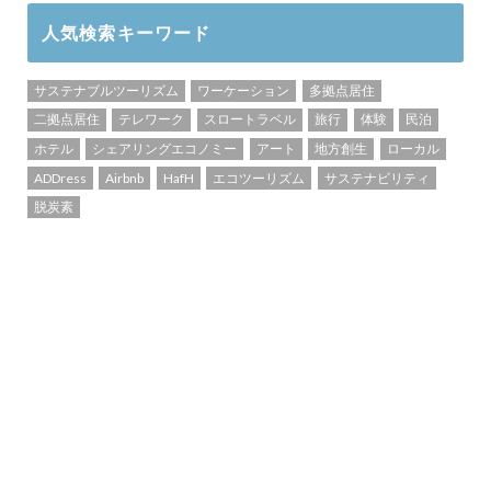
人気検索キーワード
サステナブルツーリズム
ワーケーション
多拠点居住
二拠点居住
テレワーク
スロートラベル
旅行
体験
民泊
ホテル
シェアリングエコノミー
アート
地方創生
ローカル
ADDress
Airbnb
HafH
エコツーリズム
サステナビリティ
脱炭素