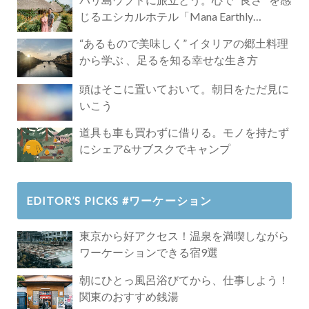
じるエシカルホテル「Mana Earthly
Paradise」
“あるもので美味しく” イタリアの郷土料理
から学ぶ 、足るを知る幸せな生き方
頭はそこに置いておいて。朝日をただ見に
いこう
道具も車も買わずに借りる。モノを持たず
にシェア&サブスクでキャンプ
EDITOR’S PICKS #ワーケーション
東京から好アクセス！温泉を満喫しながら
ワーケーションできる宿9選
朝にひとっ風呂浴びてから、仕事しよう！
関東のおすすめ銭湯