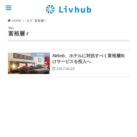
HOME
タグ : 富裕層ｒ
TAG
富裕層ｒ
Airbnb
Airbnb、ホテルに対抗すべく富裕層向
けサービスを投入へ
2017.06.23