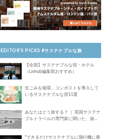
EDITOR’S PICKS #サステナブルな旅
【全国】サステナブルな宿・ホテル
（Livhub編集部おすすめ）
生ごみを循環。コンポストを導入して
いるサステナブルな宿11選
あなたはどう旅する？ ｜ 英国サステナ
ブルトラベルの専門家に聞いた、旅の
魅力
"できるだけサステナブルに飛行機に乗