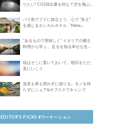
りたい" CO2排出量を抑えて空を飛ぶ
には？
バリ島ウブドに旅立とう。心で ”良さ"
を感じるエシカルホテル「Mana
Earthly Paradise」
“あるもので美味しく” イタリアの郷土
料理から学ぶ 、足るを知る幸せな生き
方
頭はそこに置いておいて。朝日をただ
見にいこう
道具も車も買わずに借りる。モノを持
たずにシェア&サブスクでキャンプ
EDITOR’S PICKS #ワーケーション