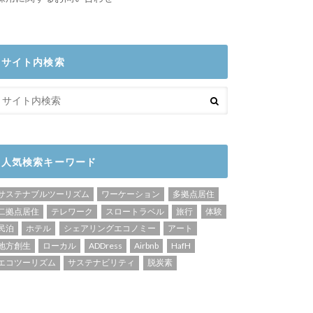
サイト内検索
人気検索キーワード
サステナブルツーリズム
ワーケーション
多拠点居住
二拠点居住
テレワーク
スロートラベル
旅行
体験
民泊
ホテル
シェアリングエコノミー
アート
地方創生
ローカル
ADDress
Airbnb
HafH
エコツーリズム
サステナビリティ
脱炭素