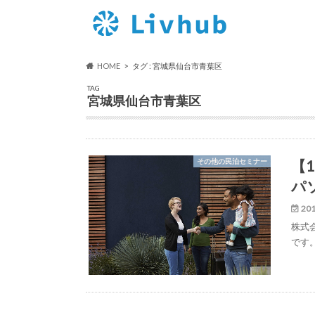
HOME
タグ : 宮城県仙台市青葉区
TAG
宮城県仙台市青葉区
【1
その他の民泊セミナー
パ
201
株式
です