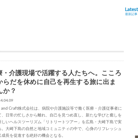
Latest
最新記事
療・介護現場で活躍する人たちへ。こころ
からだを休めに自己を再生する旅に出ま
んか？
4.04.09
se and Craft株式会社は、病院や介護施設等で働く医療・介護従事者に
て、日常の忙しさから離れ、自己を見つめ直し、新たな学びと癒しを
新しいヘルスツーリズム「リトリートツアー」を広島・大崎下島で実
る。大崎下島の自然と地域コミュニティの中で、心身のリフレッシュ
己成長を促進する絶好の機会となる。