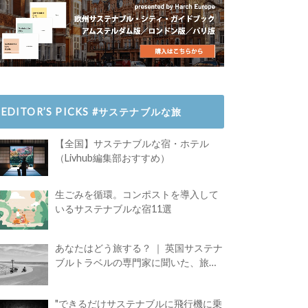
EDITOR’S PICKS #サステナブルな旅
【全国】サステナブルな宿・ホテル
（Livhub編集部おすすめ）
生ごみを循環。コンポストを導入して
いるサステナブルな宿11選
あなたはどう旅する？ ｜ 英国サステナ
ブルトラベルの専門家に聞いた、旅の
魅力
"できるだけサステナブルに飛行機に乗