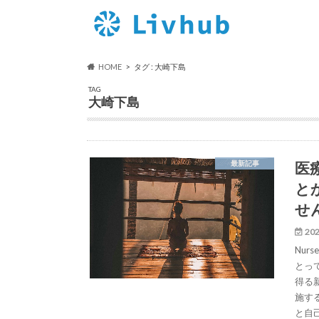
HOME
タグ : 大崎下島
TAG
大崎下島
医
最新記事
と
せ
202
Nur
とっ
得る
施す
と自