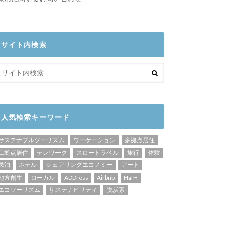
サイト内検索
人気検索キーワード
サステナブルツーリズム
ワーケーション
多拠点居住
二拠点居住
テレワーク
スロートラベル
旅行
体験
民泊
ホテル
シェアリングエコノミー
アート
地方創生
ローカル
ADDress
Airbnb
HafH
エコツーリズム
サステナビリティ
脱炭素