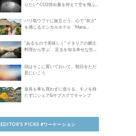
りたい" CO2排出量を抑えて空を飛ぶ
には？
バリ島ウブドに旅立とう。心で ”良さ"
を感じるエシカルホテル「Mana
Earthly Paradise」
“あるもので美味しく” イタリアの郷土
料理から学ぶ 、足るを知る幸せな生き
方
頭はそこに置いておいて。朝日をただ
見にいこう
道具も車も買わずに借りる。モノを持
たずにシェア&サブスクでキャンプ
EDITOR’S PICKS #ワーケーション