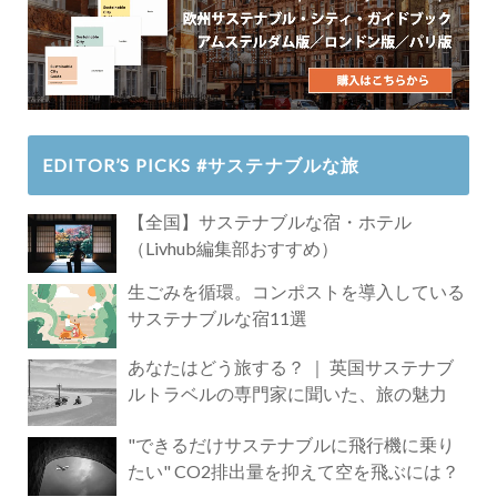
EDITOR’S PICKS #サステナブルな旅
【全国】サステナブルな宿・ホテル
（Livhub編集部おすすめ）
生ごみを循環。コンポストを導入している
サステナブルな宿11選
あなたはどう旅する？ ｜ 英国サステナブ
ルトラベルの専門家に聞いた、旅の魅力
"できるだけサステナブルに飛行機に乗り
たい" CO2排出量を抑えて空を飛ぶには？