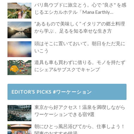
バリ島ウブドに旅立とう。心で ”良さ" を感
じるエシカルホテル「Mana Earthly
Paradise」
“あるもので美味しく” イタリアの郷土料理
から学ぶ 、足るを知る幸せな生き方
頭はそこに置いておいて。朝日をただ見に
いこう
道具も車も買わずに借りる。モノを持たず
にシェア&サブスクでキャンプ
EDITOR’S PICKS #ワーケーション
東京から好アクセス！温泉を満喫しながら
ワーケーションできる宿9選
朝にひとっ風呂浴びてから、仕事しよう！
関東のおすすめ銭湯