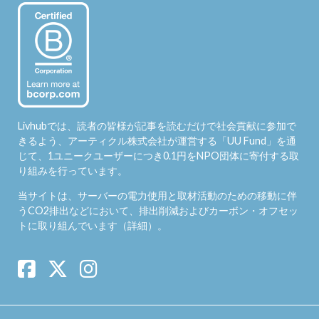
Livhubでは、読者の皆様が記事を読むだけで社会貢献に参加で
きるよう、アーティクル株式会社が運営する「
UU Fund
」を通
じて、1ユニークユーザーにつき0.1円をNPO団体に寄付する取
り組みを行っています。
当サイトは、サーバーの電力使用と取材活動のための移動に伴
うCO2排出などにおいて、排出削減およびカーボン・オフセッ
トに取り組んでいます（
詳細
）。