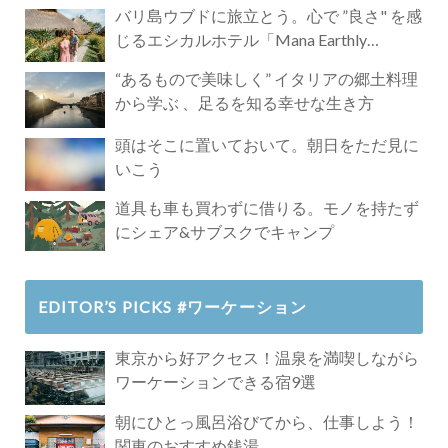
バリ島ウブドに旅立とう。心で ”良さ" を感
じるエシカルホテル「Mana Earthly
Paradise」
“あるもので美味しく” イタリアの郷土料理
から学ぶ 、足るを知る幸せな生き方
頭はそこに置いておいて。朝日をただ見に
いこう
道具も車も買わずに借りる。モノを持たず
にシェア&サブスクでキャンプ
EDITOR’S PICKS #ワーケーション
東京から好アクセス！温泉を満喫しながら
ワーケーションできる宿9選
朝にひとっ風呂浴びてから、仕事しよう！
関東のおすすめ銭湯