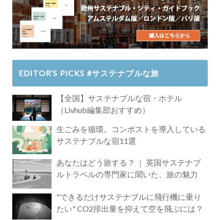
EDITOR’S PICKS #サステナブルな旅
【全国】サステナブルな宿・ホテル
（Livhub編集部おすすめ）
生ごみを循環。コンポストを導入している
サステナブルな宿11選
あなたはどう旅する？ ｜ 英国サステナブ
ルトラベルの専門家に聞いた、旅の魅力
"できるだけサステナブルに飛行機に乗り
たい" CO2排出量を抑えて空を飛ぶには？