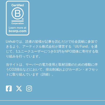
Livhubでは、読者の皆様が記事を読むだけで社会貢献に参加で
きるよう、アーティクル株式会社が運営する「
UU Fund
」を通
じて、1ユニークユーザーにつき0.1円をNPO団体に寄付する取
り組みを行っています。
当サイトは、サーバーの電力使用と取材活動のための移動に伴
うCO2排出などにおいて、排出削減およびカーボン・オフセッ
トに取り組んでいます（
詳細
）。