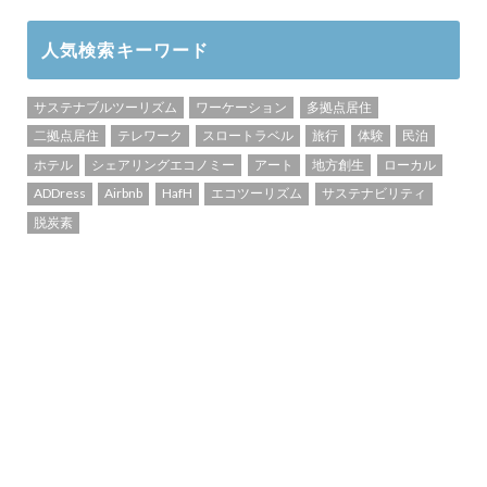
人気検索キーワード
サステナブルツーリズム
ワーケーション
多拠点居住
二拠点居住
テレワーク
スロートラベル
旅行
体験
民泊
ホテル
シェアリングエコノミー
アート
地方創生
ローカル
ADDress
Airbnb
HafH
エコツーリズム
サステナビリティ
脱炭素