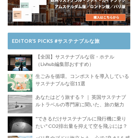
EDITOR’S PICKS #サステナブルな旅
【全国】サステナブルな宿・ホテル
（Livhub編集部おすすめ）
生ごみを循環。コンポストを導入している
サステナブルな宿11選
あなたはどう旅する？ ｜ 英国サステナブ
ルトラベルの専門家に聞いた、旅の魅力
"できるだけサステナブルに飛行機に乗り
たい" CO2排出量を抑えて空を飛ぶには？
バリ島ウブドに旅立とう。心で ”良さ" を感