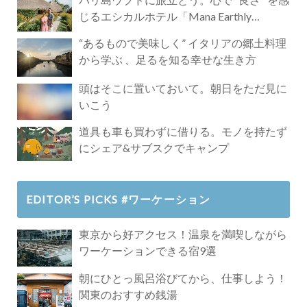
じるエシカルホテル「Mana Earthly
Paradise」
“あるもので美味しく” イタリアの郷土料理
から学ぶ 、足るを知る幸せな生き方
頭はそこに置いておいて。朝日をただ見に
いこう
道具も車も買わずに借りる。モノを持たず
にシェア&サブスクでキャンプ
EDITOR’S PICKS #ワーケーション
東京から好アクセス！温泉を満喫しながら
ワーケーションできる宿9選
朝にひとっ風呂浴びてから、仕事しよう！
関東のおすすめ銭湯