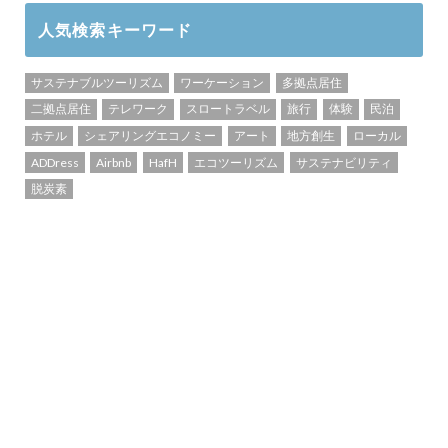
人気検索キーワード
サステナブルツーリズム
ワーケーション
多拠点居住
二拠点居住
テレワーク
スロートラベル
旅行
体験
民泊
ホテル
シェアリングエコノミー
アート
地方創生
ローカル
ADDress
Airbnb
HafH
エコツーリズム
サステナビリティ
脱炭素