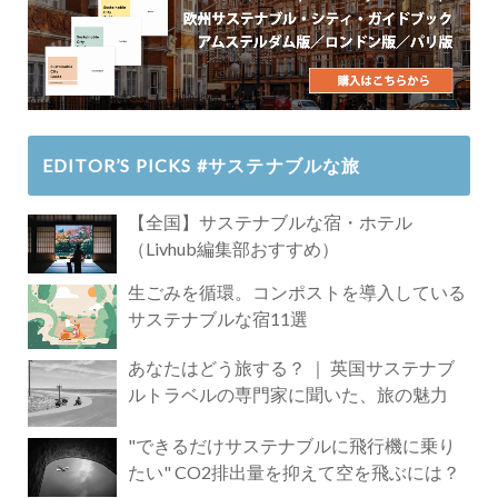
EDITOR’S PICKS #サステナブルな旅
【全国】サステナブルな宿・ホテル
（Livhub編集部おすすめ）
生ごみを循環。コンポストを導入している
サステナブルな宿11選
あなたはどう旅する？ ｜ 英国サステナブ
ルトラベルの専門家に聞いた、旅の魅力
"できるだけサステナブルに飛行機に乗り
たい" CO2排出量を抑えて空を飛ぶには？