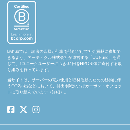
Livhubでは、読者の皆様が記事を読むだけで社会貢献に参加で
きるよう、アーティクル株式会社が運営する「
UU Fund
」を通
じて、1ユニークユーザーにつき0.1円をNPO団体に寄付する取
り組みを行っています。
当サイトは、サーバーの電力使用と取材活動のための移動に伴
うCO2排出などにおいて、排出削減およびカーボン・オフセッ
トに取り組んでいます（
詳細
）。