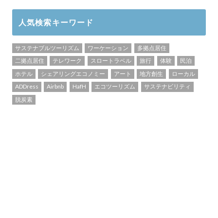
人気検索キーワード
サステナブルツーリズム
ワーケーション
多拠点居住
二拠点居住
テレワーク
スロートラベル
旅行
体験
民泊
ホテル
シェアリングエコノミー
アート
地方創生
ローカル
ADDress
Airbnb
HafH
エコツーリズム
サステナビリティ
脱炭素