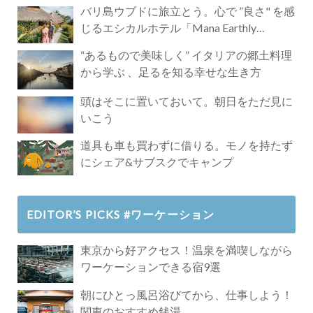
バリ島ウブドに旅立とう。心で ”良さ" を感
じるエシカルホテル「Mana Earthly
Paradise」
“あるもので美味しく” イタリアの郷土料理
から学ぶ 、足るを知る幸せな生き方
頭はそこに置いておいて。朝日をただ見に
いこう
道具も車も買わずに借りる。モノを持たず
にシェア&サブスクでキャンプ
EDITOR’S PICKS #ワーケーション
東京から好アクセス！温泉を満喫しながら
ワーケーションできる宿9選
朝にひとっ風呂浴びてから、仕事しよう！
関東のおすすめ銭湯