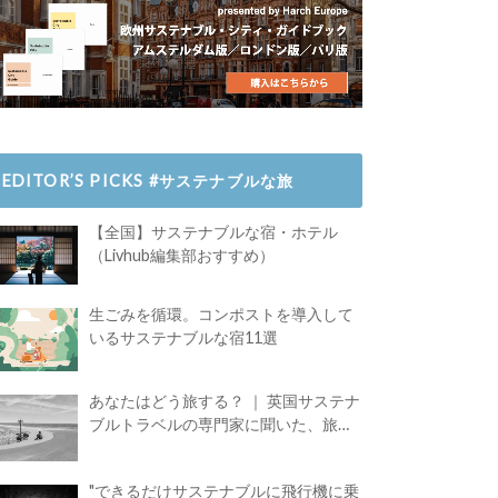
EDITOR’S PICKS #サステナブルな旅
【全国】サステナブルな宿・ホテル
（Livhub編集部おすすめ）
生ごみを循環。コンポストを導入して
いるサステナブルな宿11選
あなたはどう旅する？ ｜ 英国サステナ
ブルトラベルの専門家に聞いた、旅の
魅力
"できるだけサステナブルに飛行機に乗