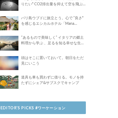
りたい" CO2排出量を抑えて空を飛ぶ
には？
バリ島ウブドに旅立とう。心で ”良さ"
を感じるエシカルホテル「Mana
Earthly Paradise」
“あるもので美味しく” イタリアの郷土
料理から学ぶ 、足るを知る幸せな生き
方
頭はそこに置いておいて。朝日をただ
見にいこう
道具も車も買わずに借りる。モノを持
たずにシェア&サブスクでキャンプ
EDITOR’S PICKS #ワーケーション