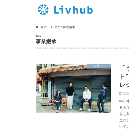
HOME
タグ : 事業継承
TAG
事業継承
「
インタビュー
ト
レ
202
中小
るみ
営し
ニホ
いて