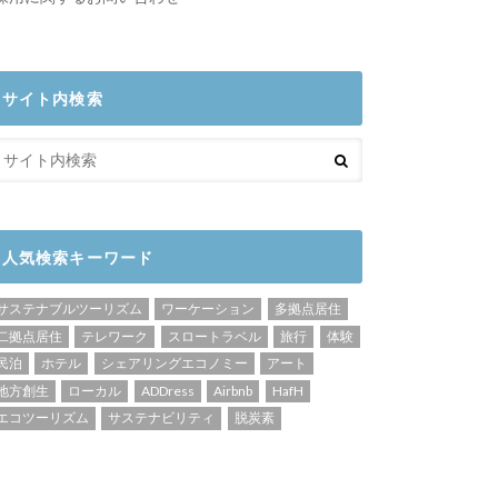
サイト内検索
人気検索キーワード
サステナブルツーリズム
ワーケーション
多拠点居住
二拠点居住
テレワーク
スロートラベル
旅行
体験
民泊
ホテル
シェアリングエコノミー
アート
地方創生
ローカル
ADDress
Airbnb
HafH
エコツーリズム
サステナビリティ
脱炭素