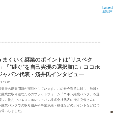
Latest
最新記事
うまくいく継業のポイントは”リスペク
”」「”継ぐ”を自己実現の選択肢に」ココホ
ジャパン代表・淺井氏インタビュー
1.12.01
事業者の廃業問題が深刻化しています。この社会課題に対し、地域ぐ
で継業に取り組むためのプラットフォーム「ニホン継業バンク」を運
解決に挑んでいるココホレジャパン株式会社代表の淺井克俊さんに、
ン継業バンクでの取り組みや事業承継・移住などのポイントなどにつ
お伺いしました。