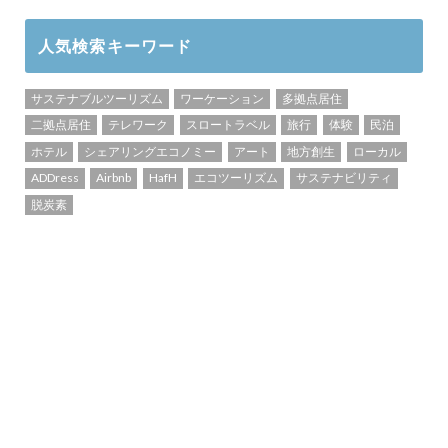
人気検索キーワード
サステナブルツーリズム
ワーケーション
多拠点居住
二拠点居住
テレワーク
スロートラベル
旅行
体験
民泊
ホテル
シェアリングエコノミー
アート
地方創生
ローカル
ADDress
Airbnb
HafH
エコツーリズム
サステナビリティ
脱炭素