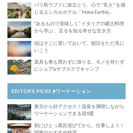
バリ島ウブドに旅立とう。心で ”良さ" を感
じるエシカルホテル「Mana Earthly
Paradise」
“あるもので美味しく” イタリアの郷土料理
から学ぶ 、足るを知る幸せな生き方
頭はそこに置いておいて。朝日をただ見に
いこう
道具も車も買わずに借りる。モノを持たず
にシェア&サブスクでキャンプ
EDITOR’S PICKS #ワーケーション
東京から好アクセス！温泉を満喫しながら
ワーケーションできる宿9選
朝にひとっ風呂浴びてから、仕事しよう！
関東のおすすめ銭湯