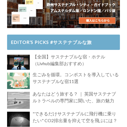
EDITOR’S PICKS #サステナブルな旅
【全国】サステナブルな宿・ホテル
（Livhub編集部おすすめ）
生ごみを循環。コンポストを導入している
サステナブルな宿11選
あなたはどう旅する？ ｜ 英国サステナブ
ルトラベルの専門家に聞いた、旅の魅力
"できるだけサステナブルに飛行機に乗り
たい" CO2排出量を抑えて空を飛ぶには？