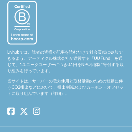
Livhubでは、読者の皆様が記事を読むだけで社会貢献に参加で
きるよう、アーティクル株式会社が運営する「
UU Fund
」を通
じて、1ユニークユーザーにつき0.1円をNPO団体に寄付する取
り組みを行っています。
当サイトは、サーバーの電力使用と取材活動のための移動に伴
うCO2排出などにおいて、排出削減およびカーボン・オフセッ
トに取り組んでいます（
詳細
）。