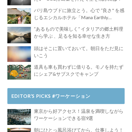
バリ島ウブドに旅立とう。心で ”良さ" を感
じるエシカルホテル「Mana Earthly
Paradise」
“あるもので美味しく” イタリアの郷土料理
から学ぶ 、足るを知る幸せな生き方
頭はそこに置いておいて。朝日をただ見に
いこう
道具も車も買わずに借りる。モノを持たず
にシェア&サブスクでキャンプ
EDITOR’S PICKS #ワーケーション
東京から好アクセス！温泉を満喫しながら
ワーケーションできる宿9選
朝にひとっ風呂浴びてから、仕事しよう！