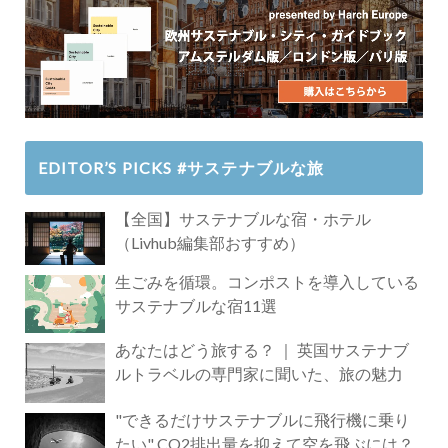
EDITOR’S PICKS #サステナブルな旅
【全国】サステナブルな宿・ホテル
（Livhub編集部おすすめ）
生ごみを循環。コンポストを導入している
サステナブルな宿11選
あなたはどう旅する？ ｜ 英国サステナブ
ルトラベルの専門家に聞いた、旅の魅力
"できるだけサステナブルに飛行機に乗り
たい" CO2排出量を抑えて空を飛ぶには？