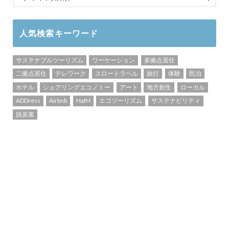
人気検索キーワード
サステナブルツーリズム
ワーケーション
多拠点居住
二拠点居住
テレワーク
スロートラベル
旅行
体験
民泊
ホテル
シェアリングエコノミー
アート
地方創生
ローカル
ADDress
Airbnb
HafH
エコツーリズム
サステナビリティ
脱炭素