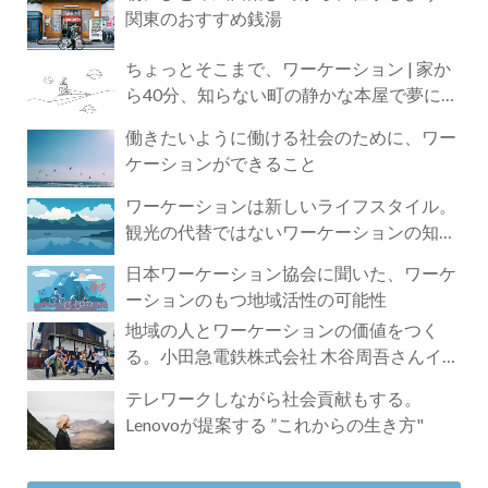
関東のおすすめ銭湯
ちょっとそこまで、ワーケーション | 家か
ら40分、知らない町の静かな本屋で夢に近
づく4時間の旅
働きたいように働ける社会のために、ワー
ケーションができること
ワーケーションは新しいライフスタイル。
観光の代替ではないワーケーションの知ら
れざる魅力
日本ワーケーション協会に聞いた、ワーケ
ーションのもつ地域活性の可能性
地域の人とワーケーションの価値をつく
る。小田急電鉄株式会社 木谷周吾さんイン
タビュー
テレワークしながら社会貢献もする。
Lenovoが提案する ”これからの生き方"