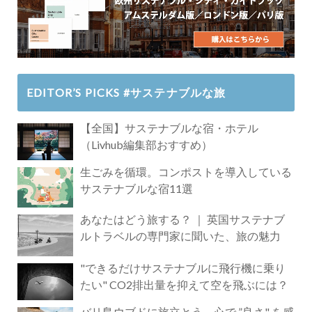
EDITOR’S PICKS #サステナブルな旅
【全国】サステナブルな宿・ホテル
（Livhub編集部おすすめ）
生ごみを循環。コンポストを導入している
サステナブルな宿11選
あなたはどう旅する？ ｜ 英国サステナブ
ルトラベルの専門家に聞いた、旅の魅力
"できるだけサステナブルに飛行機に乗り
たい" CO2排出量を抑えて空を飛ぶには？
バリ島ウブドに旅立とう。心で ”良さ" を感