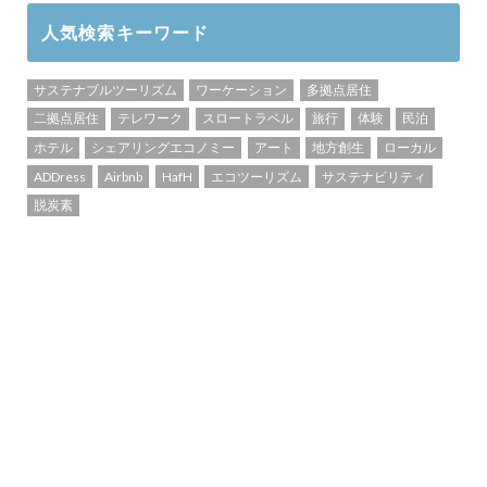
人気検索キーワード
サステナブルツーリズム
ワーケーション
多拠点居住
二拠点居住
テレワーク
スロートラベル
旅行
体験
民泊
ホテル
シェアリングエコノミー
アート
地方創生
ローカル
ADDress
Airbnb
HafH
エコツーリズム
サステナビリティ
脱炭素