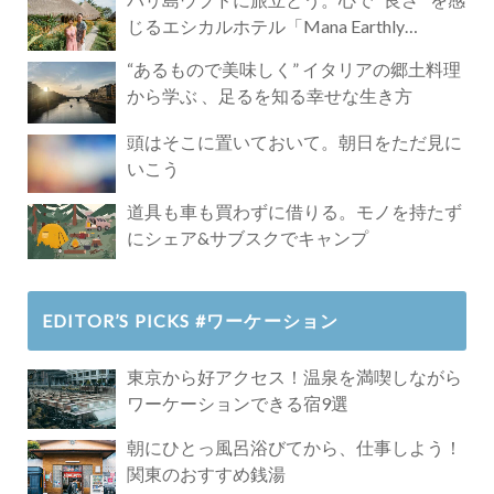
じるエシカルホテル「Mana Earthly
Paradise」
“あるもので美味しく” イタリアの郷土料理
から学ぶ 、足るを知る幸せな生き方
頭はそこに置いておいて。朝日をただ見に
いこう
道具も車も買わずに借りる。モノを持たず
にシェア&サブスクでキャンプ
EDITOR’S PICKS #ワーケーション
東京から好アクセス！温泉を満喫しながら
ワーケーションできる宿9選
朝にひとっ風呂浴びてから、仕事しよう！
関東のおすすめ銭湯