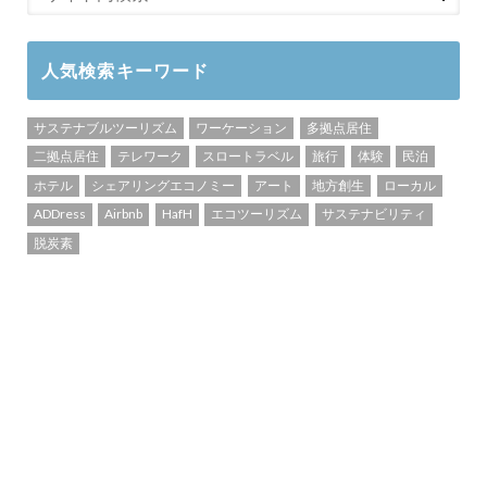
人気検索キーワード
サステナブルツーリズム
ワーケーション
多拠点居住
二拠点居住
テレワーク
スロートラベル
旅行
体験
民泊
ホテル
シェアリングエコノミー
アート
地方創生
ローカル
ADDress
Airbnb
HafH
エコツーリズム
サステナビリティ
脱炭素