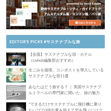
EDITOR’S PICKS #サステナブルな旅
【全国】サステナブルな宿・ホテル
（Livhub編集部おすすめ）
生ごみを循環。コンポストを導入している
サステナブルな宿11選
あなたはどう旅する？ ｜ 英国サステナブ
ルトラベルの専門家に聞いた、旅の魅力
"できるだけサステナブルに飛行機に乗り
たい" CO2排出量を抑えて空を飛ぶには？