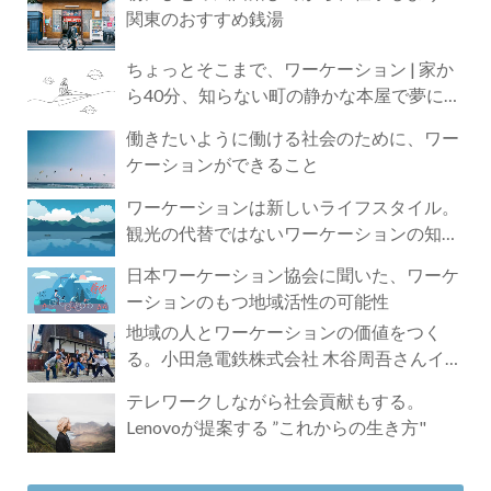
関東のおすすめ銭湯
ちょっとそこまで、ワーケーション | 家か
ら40分、知らない町の静かな本屋で夢に近
づく4時間の旅
働きたいように働ける社会のために、ワー
ケーションができること
ワーケーションは新しいライフスタイル。
観光の代替ではないワーケーションの知ら
れざる魅力
日本ワーケーション協会に聞いた、ワーケ
ーションのもつ地域活性の可能性
地域の人とワーケーションの価値をつく
る。小田急電鉄株式会社 木谷周吾さんイン
タビュー
テレワークしながら社会貢献もする。
Lenovoが提案する ”これからの生き方"