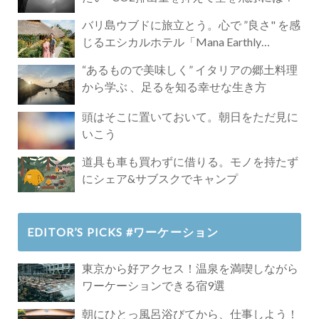
バリ島ウブドに旅立とう。心で ”良さ" を感
じるエシカルホテル「Mana Earthly
Paradise」
“あるもので美味しく” イタリアの郷土料理
から学ぶ 、足るを知る幸せな生き方
頭はそこに置いておいて。朝日をただ見に
いこう
道具も車も買わずに借りる。モノを持たず
にシェア&サブスクでキャンプ
EDITOR’S PICKS #ワーケーション
東京から好アクセス！温泉を満喫しながら
ワーケーションできる宿9選
朝にひとっ風呂浴びてから、仕事しよう！