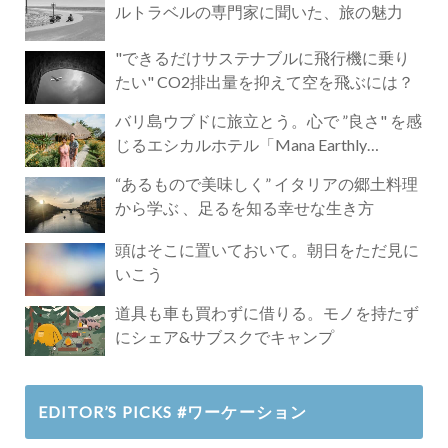
ルトラベルの専門家に聞いた、旅の魅力
"できるだけサステナブルに飛行機に乗り
たい" CO2排出量を抑えて空を飛ぶには？
バリ島ウブドに旅立とう。心で ”良さ" を感
じるエシカルホテル「Mana Earthly
Paradise」
“あるもので美味しく” イタリアの郷土料理
から学ぶ 、足るを知る幸せな生き方
頭はそこに置いておいて。朝日をただ見に
いこう
道具も車も買わずに借りる。モノを持たず
にシェア&サブスクでキャンプ
EDITOR’S PICKS #ワーケーション