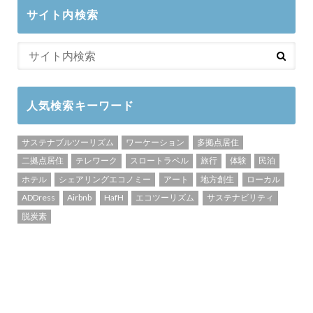
サイト内検索
人気検索キーワード
サステナブルツーリズム
ワーケーション
多拠点居住
二拠点居住
テレワーク
スロートラベル
旅行
体験
民泊
ホテル
シェアリングエコノミー
アート
地方創生
ローカル
ADDress
Airbnb
HafH
エコツーリズム
サステナビリティ
脱炭素