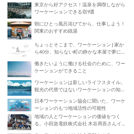
東京から好アクセス！温泉を満喫しながら
ワーケーションできる宿9選
朝にひとっ風呂浴びてから、仕事しよう！
関東のおすすめ銭湯
ちょっとそこまで、ワーケーション | 家か
ら40分、知らない町の静かな本屋で夢に近
づく4時間の旅
働きたいように働ける社会のために、ワー
ケーションができること
ワーケーションは新しいライフスタイル。
観光の代替ではないワーケーションの知ら
れざる魅力
日本ワーケーション協会に聞いた、ワーケ
ーションのもつ地域活性の可能性
地域の人とワーケーションの価値をつく
る。小田急電鉄株式会社 木谷周吾さんイン
タビュー