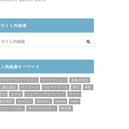
サイト内検索
人気検索キーワード
サステナブルツーリズム
ワーケーション
多拠点居住
二拠点居住
テレワーク
スロートラベル
旅行
体験
民泊
ホテル
シェアリングエコノミー
アート
地方創生
ローカル
ADDress
Airbnb
HafH
エコツーリズム
サステナビリティ
脱炭素