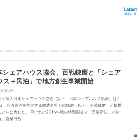
Latest
最新記事
本シェアハウス協会、百戦錬磨と「シェア
ウス＋民泊」で地方創生事業開始
6.07.29
社団法人日本シェアハウス協会（以下：日本シェアハウス協会）は7
8日、合法民泊を推進する株式会社百戦錬磨（以下：百戦錬磨）と提携
ことを公表した。 早ければ2016年秋の特別国会で「民泊新法」が制
れ、営業日数…