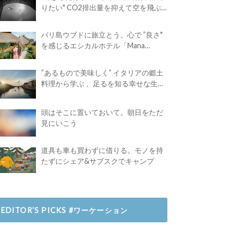
りたい" CO2排出量を抑えて空を飛ぶ
には？
バリ島ウブドに旅立とう。心で ”良さ"
を感じるエシカルホテル「Mana
Earthly Paradise」
“あるもので美味しく” イタリアの郷土
料理から学ぶ 、足るを知る幸せな生き
方
頭はそこに置いておいて。朝日をただ
見にいこう
道具も車も買わずに借りる。モノを持
たずにシェア&サブスクでキャンプ
EDITOR’S PICKS #ワーケーション