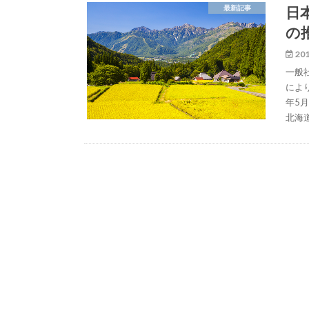
日
最新記事
の
201
一般
によ
年5
北海