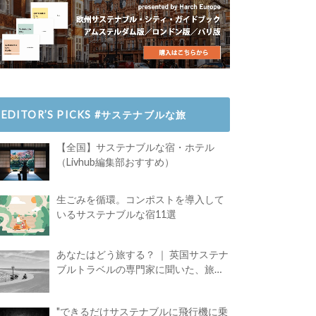
EDITOR’S PICKS #サステナブルな旅
【全国】サステナブルな宿・ホテル
（Livhub編集部おすすめ）
生ごみを循環。コンポストを導入して
いるサステナブルな宿11選
あなたはどう旅する？ ｜ 英国サステナ
ブルトラベルの専門家に聞いた、旅の
魅力
"できるだけサステナブルに飛行機に乗