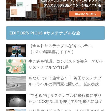
EDITOR’S PICKS #サステナブルな旅
【全国】サステナブルな宿・ホテル
（Livhub編集部おすすめ）
生ごみを循環。コンポストを導入している
サステナブルな宿11選
あなたはどう旅する？ ｜ 英国サステナブ
ルトラベルの専門家に聞いた、旅の魅力
"できるだけサステナブルに飛行機に乗り
たい" CO2排出量を抑えて空を飛ぶには？
バリ島ウブドに旅立とう。心で ”良さ" を感