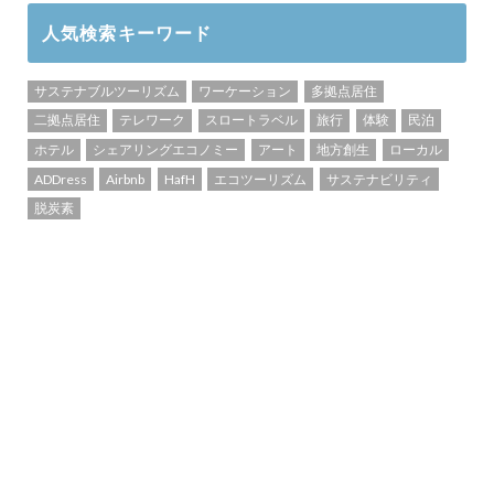
人気検索キーワード
サステナブルツーリズム
ワーケーション
多拠点居住
二拠点居住
テレワーク
スロートラベル
旅行
体験
民泊
ホテル
シェアリングエコノミー
アート
地方創生
ローカル
ADDress
Airbnb
HafH
エコツーリズム
サステナビリティ
脱炭素