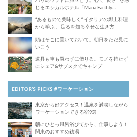
じるエシカルホテル「Mana Earthly
Paradise」
“あるもので美味しく” イタリアの郷土料理
から学ぶ 、足るを知る幸せな生き方
頭はそこに置いておいて。朝日をただ見に
いこう
道具も車も買わずに借りる。モノを持たず
にシェア&サブスクでキャンプ
EDITOR’S PICKS #ワーケーション
東京から好アクセス！温泉を満喫しながら
ワーケーションできる宿9選
朝にひとっ風呂浴びてから、仕事しよう！
関東のおすすめ銭湯