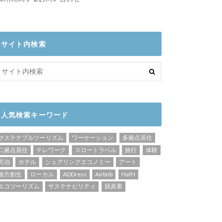
サイト内検索
人気検索キーワード
サステナブルツーリズム
ワーケーション
多拠点居住
二拠点居住
テレワーク
スロートラベル
旅行
体験
民泊
ホテル
シェアリングエコノミー
アート
地方創生
ローカル
ADDress
Airbnb
HafH
エコツーリズム
サステナビリティ
脱炭素