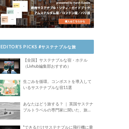
EDITOR’S PICKS #サステナブルな旅
【全国】サステナブルな宿・ホテル
（Livhub編集部おすすめ）
生ごみを循環。コンポストを導入して
いるサステナブルな宿11選
あなたはどう旅する？ ｜ 英国サステナ
ブルトラベルの専門家に聞いた、旅の
魅力
"できるだけサステナブルに飛行機に乗