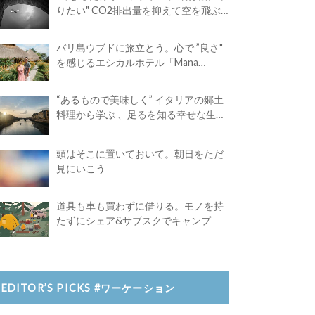
りたい" CO2排出量を抑えて空を飛ぶ
には？
バリ島ウブドに旅立とう。心で ”良さ"
を感じるエシカルホテル「Mana
Earthly Paradise」
“あるもので美味しく” イタリアの郷土
料理から学ぶ 、足るを知る幸せな生き
方
頭はそこに置いておいて。朝日をただ
見にいこう
道具も車も買わずに借りる。モノを持
たずにシェア&サブスクでキャンプ
EDITOR’S PICKS #ワーケーション