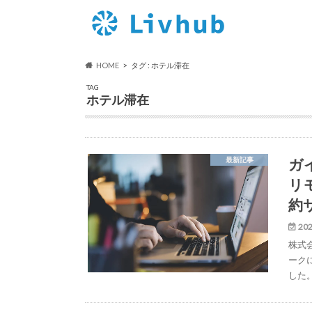
HOME
タグ : ホテル滞在
TAG
ホテル滞在
ガ
最新記事
リ
約
202
株式
ーク
した