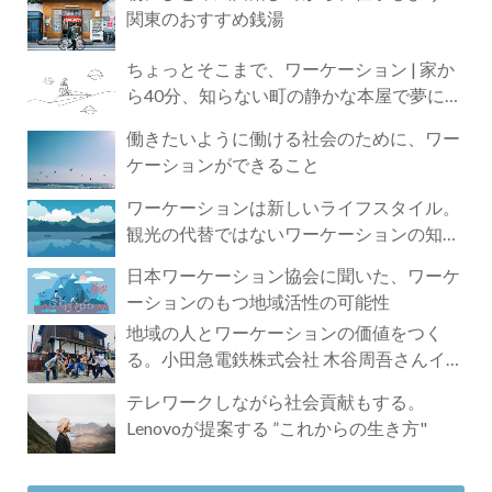
関東のおすすめ銭湯
ちょっとそこまで、ワーケーション | 家か
ら40分、知らない町の静かな本屋で夢に近
づく4時間の旅
働きたいように働ける社会のために、ワー
ケーションができること
ワーケーションは新しいライフスタイル。
観光の代替ではないワーケーションの知ら
れざる魅力
日本ワーケーション協会に聞いた、ワーケ
ーションのもつ地域活性の可能性
地域の人とワーケーションの価値をつく
る。小田急電鉄株式会社 木谷周吾さんイン
タビュー
テレワークしながら社会貢献もする。
Lenovoが提案する ”これからの生き方"