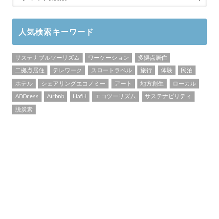
人気検索キーワード
サステナブルツーリズム
ワーケーション
多拠点居住
二拠点居住
テレワーク
スロートラベル
旅行
体験
民泊
ホテル
シェアリングエコノミー
アート
地方創生
ローカル
ADDress
Airbnb
HafH
エコツーリズム
サステナビリティ
脱炭素