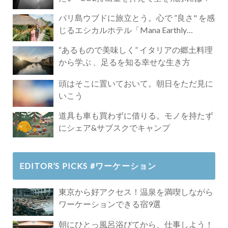
バリ島ウブドに旅立とう。心で ”良さ" を感
じるエシカルホテル「Mana Earthly
Paradise」
“あるもので美味しく” イタリアの郷土料理
から学ぶ 、足るを知る幸せな生き方
頭はそこに置いておいて。朝日をただ見に
いこう
道具も車も買わずに借りる。モノを持たず
にシェア&サブスクでキャンプ
EDITOR’S PICKS #ワーケーション
東京から好アクセス！温泉を満喫しながら
ワーケーションできる宿9選
朝にひとっ風呂浴びてから、仕事しよう！