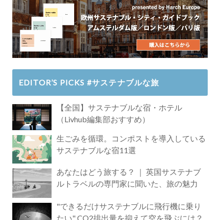
EDITOR’S PICKS #サステナブルな旅
【全国】サステナブルな宿・ホテル
（Livhub編集部おすすめ）
生ごみを循環。コンポストを導入している
サステナブルな宿11選
あなたはどう旅する？ ｜ 英国サステナブ
ルトラベルの専門家に聞いた、旅の魅力
"できるだけサステナブルに飛行機に乗り
たい" CO2排出量を抑えて空を飛ぶには？