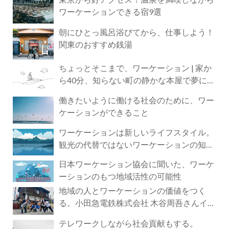
ワーケーションできる宿9選
朝にひとっ風呂浴びてから、仕事しよう！
関東のおすすめ銭湯
ちょっとそこまで、ワーケーション | 家か
ら40分、知らない町の静かな本屋で夢に近
づく4時間の旅
働きたいように働ける社会のために、ワー
ケーションができること
ワーケーションは新しいライフスタイル。
観光の代替ではないワーケーションの知ら
れざる魅力
日本ワーケーション協会に聞いた、ワーケ
ーションのもつ地域活性の可能性
地域の人とワーケーションの価値をつく
る。小田急電鉄株式会社 木谷周吾さんイン
タビュー
テレワークしながら社会貢献もする。