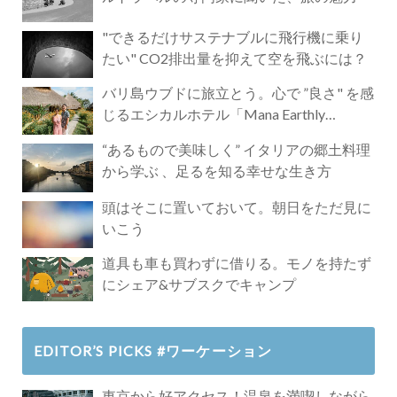
"できるだけサステナブルに飛行機に乗り
たい" CO2排出量を抑えて空を飛ぶには？
バリ島ウブドに旅立とう。心で ”良さ" を感
じるエシカルホテル「Mana Earthly
Paradise」
“あるもので美味しく” イタリアの郷土料理
から学ぶ 、足るを知る幸せな生き方
頭はそこに置いておいて。朝日をただ見に
いこう
道具も車も買わずに借りる。モノを持たず
にシェア&サブスクでキャンプ
EDITOR’S PICKS #ワーケーション
東京から好アクセス！温泉を満喫しながら