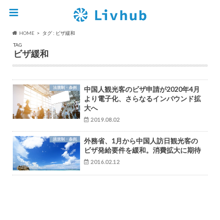
HOME
タグ : ビザ緩和
TAG
ビザ緩和
法規制・条例
中国人観光客のビザ申請が2020年4月
より電子化、さらなるインバウンド拡
大へ
2019.08.02
法規制・条例
外務省、1月から中国人訪日観光客の
ビザ発給要件を緩和。消費拡大に期待
2016.02.12