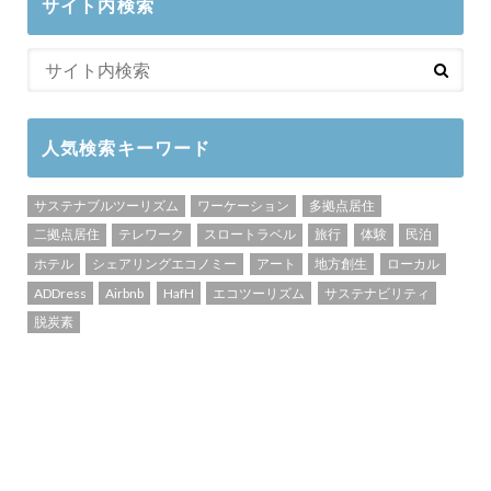
サイト内検索
人気検索キーワード
サステナブルツーリズム
ワーケーション
多拠点居住
二拠点居住
テレワーク
スロートラベル
旅行
体験
民泊
ホテル
シェアリングエコノミー
アート
地方創生
ローカル
ADDress
Airbnb
HafH
エコツーリズム
サステナビリティ
脱炭素