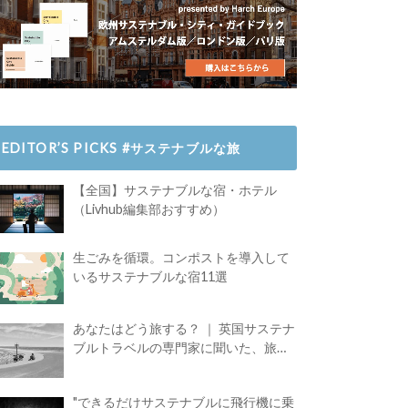
EDITOR’S PICKS #サステナブルな旅
【全国】サステナブルな宿・ホテル
（Livhub編集部おすすめ）
生ごみを循環。コンポストを導入して
いるサステナブルな宿11選
あなたはどう旅する？ ｜ 英国サステナ
ブルトラベルの専門家に聞いた、旅の
魅力
"できるだけサステナブルに飛行機に乗