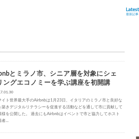
Latest
最新記事
irbnbとミラノ市、シニア層を対象にシェ
リングエコノミーを学ぶ講座を初開講
7.01.30
サイト世界最大手のAirbnbは1月23日、イタリアのミラノ市と良好な
を築きデジタルリテラシーを促進する活動などを通して市に貢献して
模様を公開した。 過去にもAirbnbはイベントで市と協力してホスト
場者…