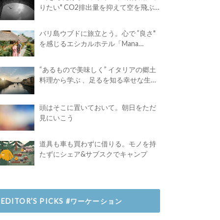
りたい" CO2排出量を抑えて空を飛ぶ
には？
バリ島ウブドに旅立とう。心で ”良さ"
を感じるエシカルホテル「Mana
Earthly Paradise」
“あるもので美味しく” イタリアの郷土
料理から学ぶ 、足るを知る幸せな生き
方
頭はそこに置いておいて。朝日をただ
見にいこう
道具も車も買わずに借りる。モノを持
たずにシェア&サブスクでキャンプ
EDITOR’S PICKS #ワーケーション