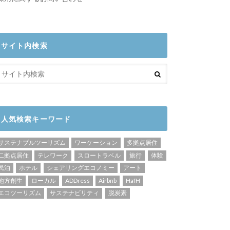
サイト内検索
人気検索キーワード
サステナブルツーリズム
ワーケーション
多拠点居住
二拠点居住
テレワーク
スロートラベル
旅行
体験
民泊
ホテル
シェアリングエコノミー
アート
地方創生
ローカル
ADDress
Airbnb
HafH
エコツーリズム
サステナビリティ
脱炭素