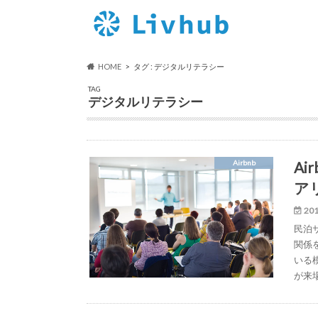
HOME
タグ : デジタルリテラシー
TAG
デジタルリテラシー
A
Airbnb
ア
201
民泊
関係
いる
が来