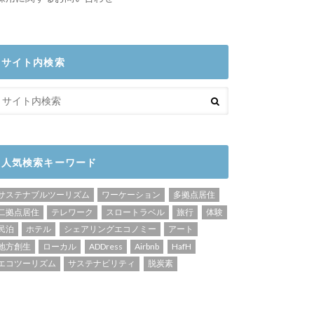
サイト内検索
人気検索キーワード
サステナブルツーリズム
ワーケーション
多拠点居住
二拠点居住
テレワーク
スロートラベル
旅行
体験
民泊
ホテル
シェアリングエコノミー
アート
地方創生
ローカル
ADDress
Airbnb
HafH
エコツーリズム
サステナビリティ
脱炭素