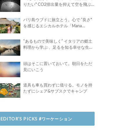
りたい" CO2排出量を抑えて空を飛ぶ
には？
バリ島ウブドに旅立とう。心で ”良さ"
を感じるエシカルホテル「Mana
Earthly Paradise」
“あるもので美味しく” イタリアの郷土
料理から学ぶ 、足るを知る幸せな生き
方
頭はそこに置いておいて。朝日をただ
見にいこう
道具も車も買わずに借りる。モノを持
たずにシェア&サブスクでキャンプ
EDITOR’S PICKS #ワーケーション