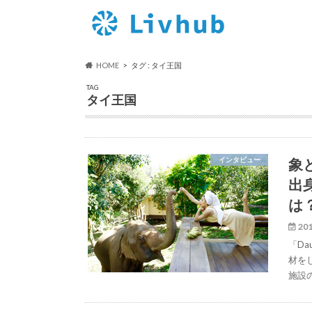
HOME
タグ : タイ王国
TAG
タイ王国
象
インタビュー
出
は
201
「Dau
材を
施設