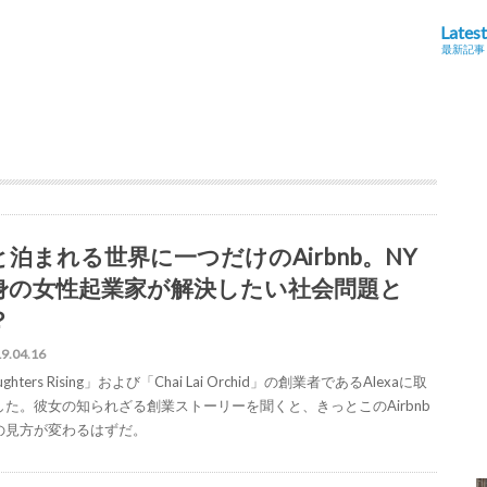
Latest
最新記事
と泊まれる世界に一つだけのAirbnb。NY
身の女性起業家が解決したい社会問題と
？
9.04.16
ghters Rising」および「Chai Lai Orchid」の創業者であるAlexaに取
した。彼女の知られざる創業ストーリーを聞くと、きっとこのAirbnb
の見方が変わるはずだ。