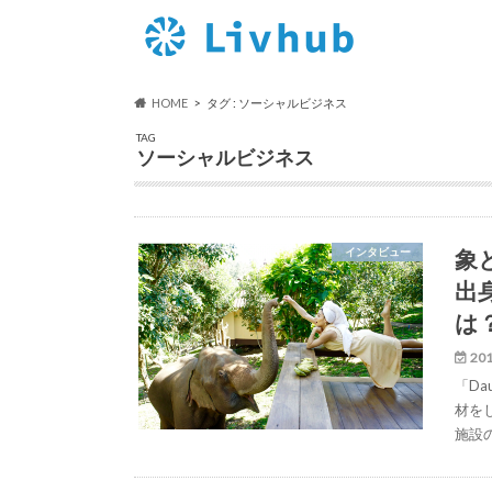
HOME
タグ : ソーシャルビジネス
TAG
ソーシャルビジネス
象
インタビュー
出
は
201
「Dau
材を
施設