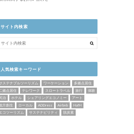
サイト内検索
人気検索キーワード
サステナブルツーリズム
ワーケーション
多拠点居住
二拠点居住
テレワーク
スロートラベル
旅行
体験
民泊
ホテル
シェアリングエコノミー
アート
地方創生
ローカル
ADDress
Airbnb
HafH
エコツーリズム
サステナビリティ
脱炭素