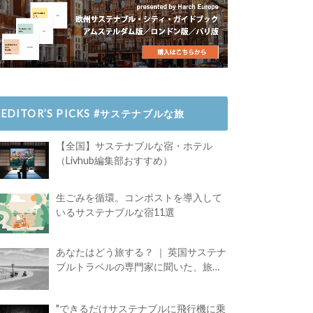
EDITOR’S PICKS #サステナブルな旅
【全国】サステナブルな宿・ホテル
（Livhub編集部おすすめ）
生ごみを循環。コンポストを導入して
いるサステナブルな宿11選
あなたはどう旅する？ ｜ 英国サステナ
ブルトラベルの専門家に聞いた、旅の
魅力
"できるだけサステナブルに飛行機に乗