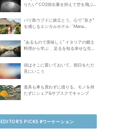
りたい" CO2排出量を抑えて空を飛ぶ
には？
バリ島ウブドに旅立とう。心で ”良さ"
を感じるエシカルホテル「Mana
Earthly Paradise」
“あるもので美味しく” イタリアの郷土
料理から学ぶ 、足るを知る幸せな生き
方
頭はそこに置いておいて。朝日をただ
見にいこう
道具も車も買わずに借りる。モノを持
たずにシェア&サブスクでキャンプ
EDITOR’S PICKS #ワーケーション