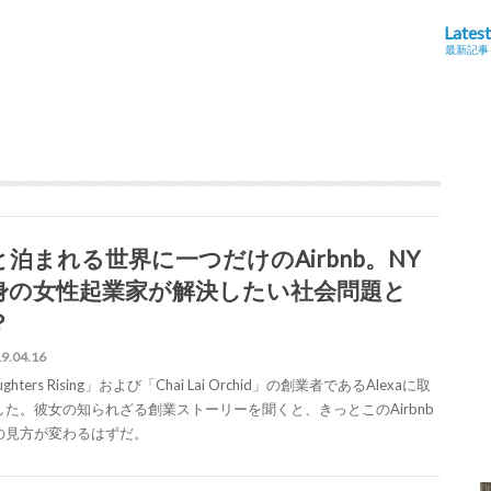
Latest
最新記事
と泊まれる世界に一つだけのAirbnb。NY
身の女性起業家が解決したい社会問題と
？
9.04.16
ghters Rising」および「Chai Lai Orchid」の創業者であるAlexaに取
した。彼女の知られざる創業ストーリーを聞くと、きっとこのAirbnb
の見方が変わるはずだ。