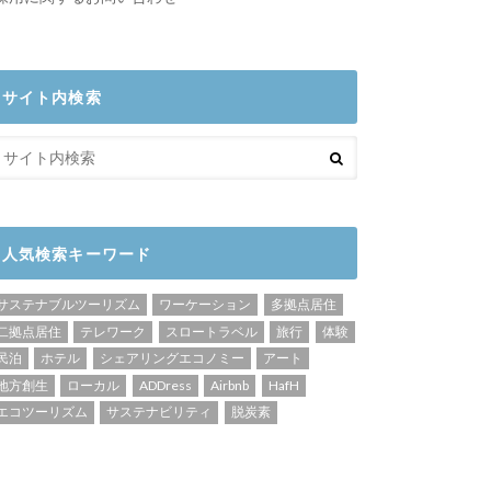
サイト内検索
人気検索キーワード
サステナブルツーリズム
ワーケーション
多拠点居住
二拠点居住
テレワーク
スロートラベル
旅行
体験
民泊
ホテル
シェアリングエコノミー
アート
地方創生
ローカル
ADDress
Airbnb
HafH
エコツーリズム
サステナビリティ
脱炭素