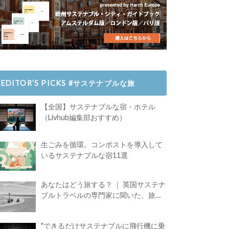
EDITOR’S PICKS #サステナブルな旅
【全国】サステナブルな宿・ホテル
（Livhub編集部おすすめ）
生ごみを循環。コンポストを導入して
いるサステナブルな宿11選
あなたはどう旅する？ ｜ 英国サステナ
ブルトラベルの専門家に聞いた、旅の
魅力
"できるだけサステナブルに飛行機に乗