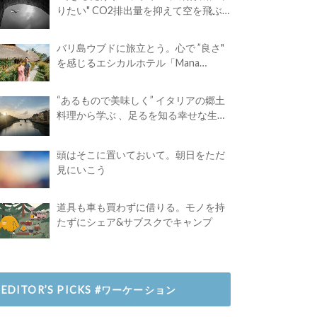
りたい" CO2排出量を抑えて空を飛ぶ
には？
バリ島ウブドに旅立とう。心で ”良さ"
を感じるエシカルホテル「Mana
Earthly Paradise」
“あるもので美味しく” イタリアの郷土
料理から学ぶ 、足るを知る幸せな生き
方
頭はそこに置いておいて。朝日をただ
見にいこう
道具も車も買わずに借りる。モノを持
たずにシェア&サブスクでキャンプ
EDITOR’S PICKS #ワーケーション