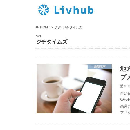
HOME
タグ : ジチタイムズ
TAG
ジチタイムズ
地
最新記事
ブ
202
自治
We
画運
ア「