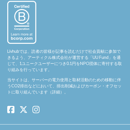
Livhubでは、読者の皆様が記事を読むだけで社会貢献に参加で
きるよう、アーティクル株式会社が運営する「
UU Fund
」を通
じて、1ユニークユーザーにつき0.1円をNPO団体に寄付する取
り組みを行っています。
当サイトは、サーバーの電力使用と取材活動のための移動に伴
うCO2排出などにおいて、排出削減およびカーボン・オフセッ
トに取り組んでいます（
詳細
）。