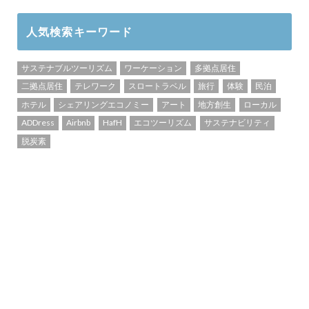
人気検索キーワード
サステナブルツーリズム
ワーケーション
多拠点居住
二拠点居住
テレワーク
スロートラベル
旅行
体験
民泊
ホテル
シェアリングエコノミー
アート
地方創生
ローカル
ADDress
Airbnb
HafH
エコツーリズム
サステナビリティ
脱炭素