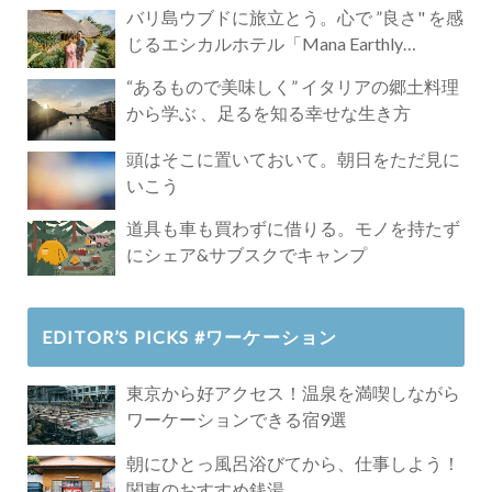
バリ島ウブドに旅立とう。心で ”良さ" を感
じるエシカルホテル「Mana Earthly
Paradise」
“あるもので美味しく” イタリアの郷土料理
から学ぶ 、足るを知る幸せな生き方
頭はそこに置いておいて。朝日をただ見に
いこう
道具も車も買わずに借りる。モノを持たず
にシェア&サブスクでキャンプ
EDITOR’S PICKS #ワーケーション
東京から好アクセス！温泉を満喫しながら
ワーケーションできる宿9選
朝にひとっ風呂浴びてから、仕事しよう！
関東のおすすめ銭湯