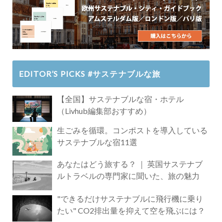
EDITOR’S PICKS #サステナブルな旅
【全国】サステナブルな宿・ホテル
（Livhub編集部おすすめ）
生ごみを循環。コンポストを導入している
サステナブルな宿11選
あなたはどう旅する？ ｜ 英国サステナブ
ルトラベルの専門家に聞いた、旅の魅力
"できるだけサステナブルに飛行機に乗り
たい" CO2排出量を抑えて空を飛ぶには？