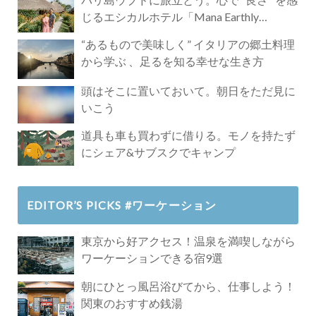
じるエシカルホテル「Mana Earthly
Paradise」
“あるもので美味しく” イタリアの郷土料理
から学ぶ 、足るを知る幸せな生き方
頭はそこに置いておいて。朝日をただ見に
いこう
道具も車も買わずに借りる。モノを持たず
にシェア&サブスクでキャンプ
EDITOR’S PICKS #ワーケーション
東京から好アクセス！温泉を満喫しながら
ワーケーションできる宿9選
朝にひとっ風呂浴びてから、仕事しよう！
関東のおすすめ銭湯