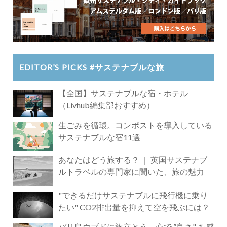
EDITOR’S PICKS #サステナブルな旅
【全国】サステナブルな宿・ホテル
（Livhub編集部おすすめ）
生ごみを循環。コンポストを導入している
サステナブルな宿11選
あなたはどう旅する？ ｜ 英国サステナブ
ルトラベルの専門家に聞いた、旅の魅力
"できるだけサステナブルに飛行機に乗り
たい" CO2排出量を抑えて空を飛ぶには？
バリ島ウブドに旅立とう。心で ”良さ" を感