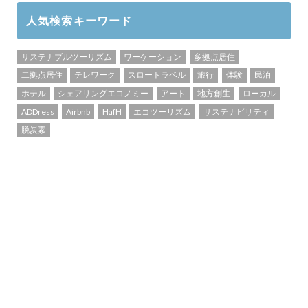
人気検索キーワード
サステナブルツーリズム
ワーケーション
多拠点居住
二拠点居住
テレワーク
スロートラベル
旅行
体験
民泊
ホテル
シェアリングエコノミー
アート
地方創生
ローカル
ADDress
Airbnb
HafH
エコツーリズム
サステナビリティ
脱炭素