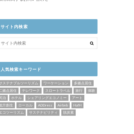
サイト内検索
人気検索キーワード
サステナブルツーリズム
ワーケーション
多拠点居住
二拠点居住
テレワーク
スロートラベル
旅行
体験
民泊
ホテル
シェアリングエコノミー
アート
地方創生
ローカル
ADDress
Airbnb
HafH
エコツーリズム
サステナビリティ
脱炭素