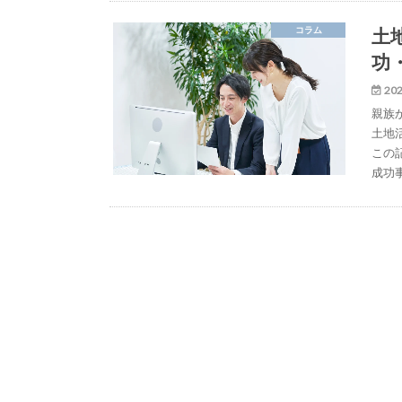
土
コラム
功
202
親族
土地
この
成功