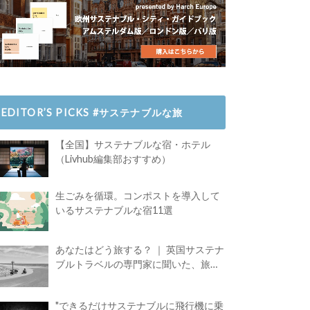
EDITOR’S PICKS #サステナブルな旅
【全国】サステナブルな宿・ホテル
（Livhub編集部おすすめ）
生ごみを循環。コンポストを導入して
いるサステナブルな宿11選
あなたはどう旅する？ ｜ 英国サステナ
ブルトラベルの専門家に聞いた、旅の
魅力
"できるだけサステナブルに飛行機に乗