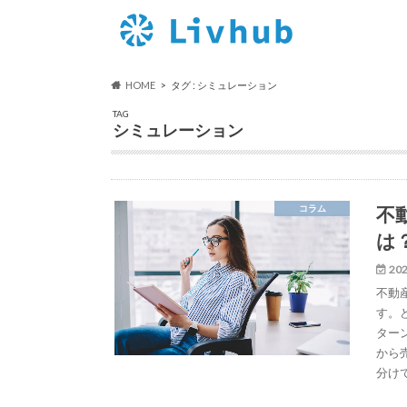
HOME
タグ : シミュレーション
TAG
シミュレーション
不
コラム
は
202
不動
す。
ター
から
分け