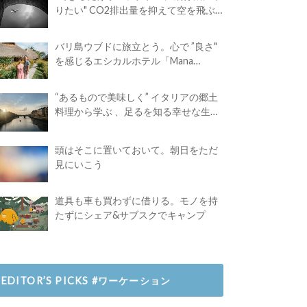
りたい" CO2排出量を抑えて空を飛ぶ
には？
バリ島ウブドに旅立とう。心で ”良さ"
を感じるエシカルホテル「Mana
Earthly Paradise」
“あるもので美味しく” イタリアの郷土
料理から学ぶ 、足るを知る幸せな生き
方
頭はそこに置いておいて。朝日をただ
見にいこう
道具も車も買わずに借りる。モノを持
たずにシェア&サブスクでキャンプ
EDITOR’S PICKS #ワーケーション