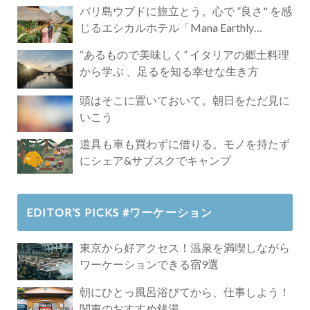
バリ島ウブドに旅立とう。心で ”良さ" を感
じるエシカルホテル「Mana Earthly
Paradise」
“あるもので美味しく” イタリアの郷土料理
から学ぶ 、足るを知る幸せな生き方
頭はそこに置いておいて。朝日をただ見に
いこう
道具も車も買わずに借りる。モノを持たず
にシェア&サブスクでキャンプ
EDITOR’S PICKS #ワーケーション
東京から好アクセス！温泉を満喫しながら
ワーケーションできる宿9選
朝にひとっ風呂浴びてから、仕事しよう！
関東のおすすめ銭湯