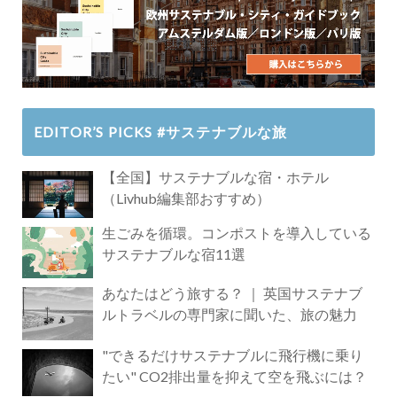
EDITOR’S PICKS #サステナブルな旅
【全国】サステナブルな宿・ホテル
（Livhub編集部おすすめ）
生ごみを循環。コンポストを導入している
サステナブルな宿11選
あなたはどう旅する？ ｜ 英国サステナブ
ルトラベルの専門家に聞いた、旅の魅力
"できるだけサステナブルに飛行機に乗り
たい" CO2排出量を抑えて空を飛ぶには？