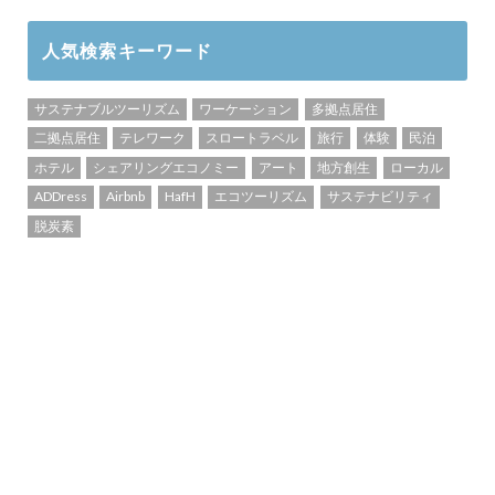
人気検索キーワード
サステナブルツーリズム
ワーケーション
多拠点居住
二拠点居住
テレワーク
スロートラベル
旅行
体験
民泊
ホテル
シェアリングエコノミー
アート
地方創生
ローカル
ADDress
Airbnb
HafH
エコツーリズム
サステナビリティ
脱炭素