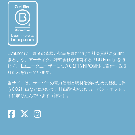
Livhubでは、読者の皆様が記事を読むだけで社会貢献に参加で
きるよう、アーティクル株式会社が運営する「
UU Fund
」を通
じて、1ユニークユーザーにつき0.1円をNPO団体に寄付する取
り組みを行っています。
当サイトは、サーバーの電力使用と取材活動のための移動に伴
うCO2排出などにおいて、排出削減およびカーボン・オフセッ
トに取り組んでいます（
詳細
）。